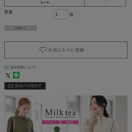
カーキ
×
数量:
個
返品交換について