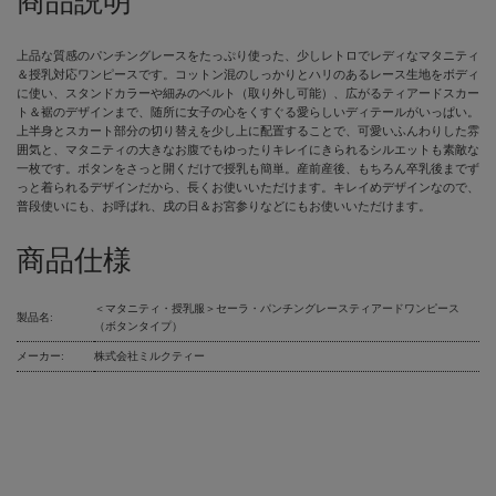
商品説明
上品な質感のパンチングレースをたっぷり使った、少しレトロでレディなマタニティ
＆授乳対応ワンピースです。コットン混のしっかりとハリのあるレース生地をボディ
に使い、スタンドカラーや細みのベルト（取り外し可能）、広がるティアードスカー
ト＆裾のデザインまで、随所に女子の心をくすぐる愛らしいディテールがいっぱい。
上半身とスカート部分の切り替えを少し上に配置することで、可愛いふんわりした雰
囲気と、マタニティの大きなお腹でもゆったりキレイにきられるシルエットも素敵な
一枚です。ボタンをさっと開くだけで授乳も簡単。産前産後、もちろん卒乳後までず
っと着られるデザインだから、長くお使いいただけます。キレイめデザインなので、
普段使いにも、お呼ばれ、戌の日＆お宮参りなどにもお使いいただけます。
商品仕様
＜マタニティ・授乳服＞セーラ・パンチングレースティアードワンピース
製品名:
（ボタンタイプ）
メーカー:
株式会社ミルクティー