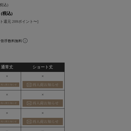
(税込)
(税込)
ト還元 209ポイント〜]
分割手数料無料
通常丈
ショート丈
×
×
×
×
×
×