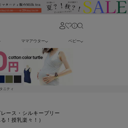
ママアウター
ベビー
タニティ
グレース・シルキープリー
べる！授乳楽々！）