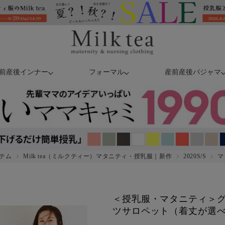
前産後インナー
フォーマル
産前産後パジャマ
テム
Milk tea（ミルクティー）マタニティ・授乳服｜新作
2020S/S
マ
＜授乳服・マタニティ＞
ツサロペット（着丈が選