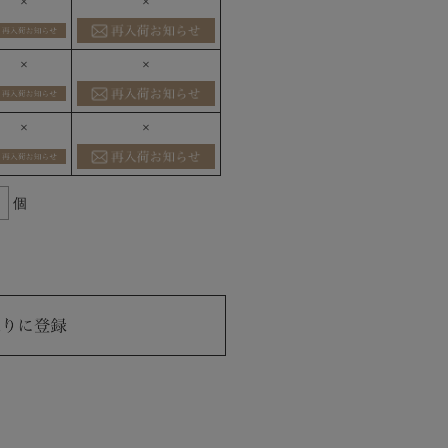
×
×
×
×
×
×
個