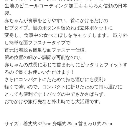
生地のビニールコーティング加工ももちろん信頼の日本
製。
赤ちゃんが食事をとりやすい、首にかけるだけの
ビブタイプ。裾のボタンを留めれば立体ポケットに
変身し、食事中の食べこぼしをキャッチします。 取り外
し簡単な面ファスナータイプで
首元は着脱も簡単な面ファスナー仕様。
留め位置の細かい調節が可能なので、
赤ちゃんの成長に応じて首まわりにピッタリとフィットす
るので長くお使いいただけます！
さらにコンパクトにたためて持ち運びにも便利♪
軽くて薄いので、コンパクトに折りたためて持ち運びに
とっても便利です！バッグの中でもかさばらず、
おでかけや旅行先など外出時でも大活躍です。
サイズ：着丈約37.5cm 身幅約29cm 首まわり約27cm