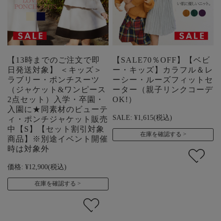
【13時までのご注文で即
【SALE70％OFF】【ベビ
日発送対象】 ＜キッズ＞
ー・キッズ】カラフル＆レ
ラブリー・ポンチスーツ
ーシー・ルーズフィットセ
（ジャケット&ワンピース
ーター（親子リンクコーデ
2点セット）入学・卒園・
OK!）
入園に★同素材のビューテ
SALE:
¥1,615
(税込)
ィ・ポンチジャケット販売
中【S】【セット割引対象
在庫を確認する
商品】※別途イベント開催
時は対象外
価格:
¥12,900
(税込)
在庫を確認する