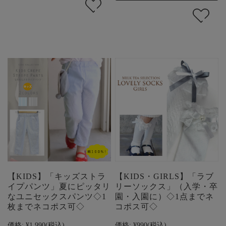
【KIDS】「キッズストラ
【KIDS・GIRLS】「ラブ
イプパンツ」夏にピッタリ
リーソックス」（入学・卒
なユニセックスパンツ◇1
園・入園に）◇1点までネ
枚までネコポス可◇
コポス可◇
価格:
¥1,990
(税込)
価格:
¥990
(税込)