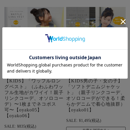
【SALE70％OFF】
【SALE70％OFF】
【KIDS】「ワッフルロン
【KIDS男の子・女の子】
グベスト」（ふわふわワッ
「ソフトデニムジャケッ
フル生地がカワイイ！親子
ト」（親子リンクコーデ、
リンクコーデ、オソロコー
オソロコーデができる！柔
デ）〜1枚までネコポス
らかデニムで着心地抜群）
可〜【oyako05】
【oyako01】
【oyako06】
SALE:
¥1,495
(税込)
SALE:
¥835
(税込)