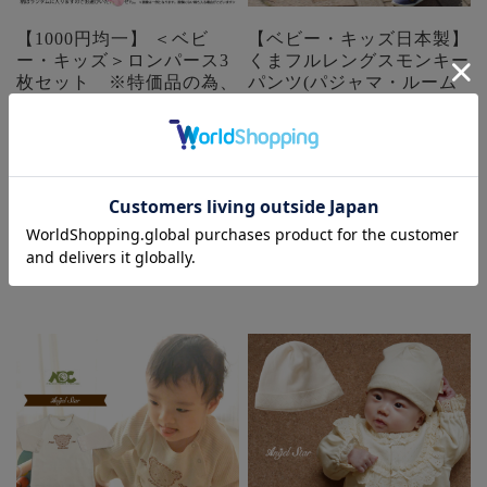
【1000円均一】 ＜ベビ
【ベビー・キッズ日本製】
ー・キッズ＞ロンパース3
くまフルレングスモンキー
枚セット ※特価品の為、
パンツ(パジャマ・ルーム
返品交換不可
ウェア) 2枚までネコポス
可
¥1,000
(税込)
価格:
¥3,960
(税込)
在庫を確認する
在庫 ×