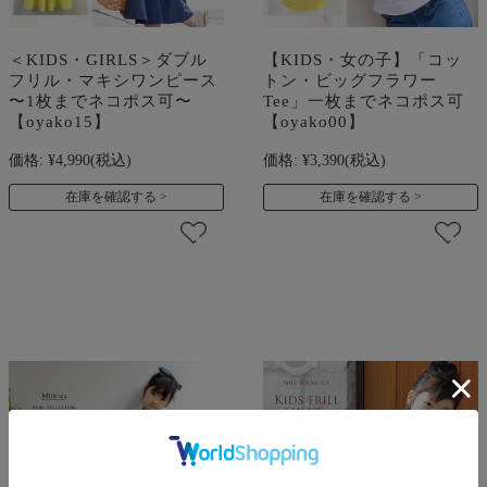
＜KIDS・GIRLS＞ダブル
【KIDS・女の子】「コッ
フリル・マキシワンピース
トン・ビッグフラワー
〜1枚までネコポス可〜
Tee」一枚までネコポス可
【oyako15】
【oyako00】
価格:
¥4,990
(税込)
価格:
¥3,390
(税込)
在庫を確認する
在庫を確認する