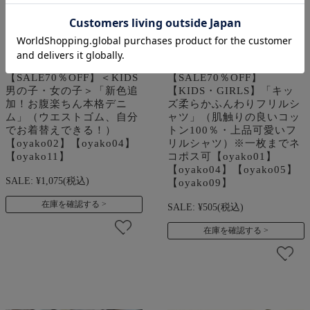
【SALE70％OFF】＜KIDS
【SALE70％OFF】
男の子・女の子＞「新色追
【KIDS・GIRLS】「キッ
加！お腹楽ちん本格デニ
ズ柔らかふんわりフリルシ
ム」（ウエストゴム、自分
ャツ」（肌触りの良いコッ
でお着替えできる！）
トン100％・上品可愛いフ
【oyako02】【oyako04】
リルシャツ）※一枚までネ
【oyako11】
コポス可【oyako01】
【oyako04】【oyako05】
SALE:
¥1,075
(税込)
【oyako09】
在庫を確認する
SALE:
¥505
(税込)
在庫を確認する