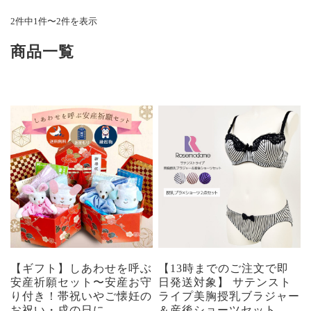
2件中1件〜2件を表示
商品一覧
【ギフト】しあわせを呼ぶ
【13時までのご注文で即
安産祈願セット〜安産お守
日発送対象】 サテンスト
り付き！帯祝いやご懐妊の
ライプ美胸授乳ブラジャー
お祝い・戌の日に
＆産後ショーツセット