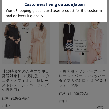
【13時までのご注文で即日
＜授乳服・ワンピース＞グ
発送対象】 ＜授乳服・マタ
レース・パール（ジッパー
ニティ＞フィオナ・総レー
タイプの授乳口） お宮参り
スドレス（ジッパータイプ
フォーマル
の授乳口）
価格:
¥11,990
(税込)
価格:
¥8,990
(税込)
在庫 ×
在庫 ×