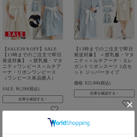
【SALE30％OFF】SALE
【13時までのご注文で即日
【13時までのご注文で即日
発送対象】 ＜授乳服・マタ
発送対象】 ＜授乳服・マタ
ニティ＞ルチアーナ・エレ
ニティワンピース＞ルチア
ガントリボンスーツ 2点セ
ーナ・リボンワンピース
ット ジッパータイプ
（ワンピース単品購入）
価格:
¥22,900
(税込)
SALE:
¥6,290
(税込)
在庫を確認する
在庫を確認する