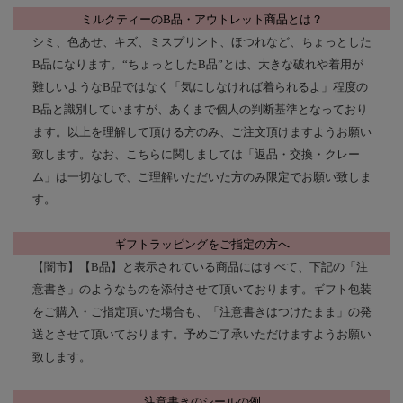
ミルクティーのB品・アウトレット商品とは？
シミ、色あせ、キズ、ミスプリント、ほつれなど、ちょっとした
B品になります。“ちょっとしたB品”とは、大きな破れや着用が
難しいようなB品ではなく
「気にしなければ着られるよ」程度の
B品
と識別していますが、あくまで個人の判断基準となっており
ます。以上を理解して頂ける方のみ、ご注文頂けますようお願い
致します。なお、こちらに関しましては
「返品・交換・クレー
ム」は一切なし
で、ご理解いただいた方のみ限定でお願い致しま
す。
ギフトラッピングをご指定の方へ
【闇市】【B品】と表示されている商品にはすべて、下記の「注
意書き」のようなものを添付させて頂いております。ギフト包装
をご購入・ご指定頂いた場合も、
「注意書きはつけたまま」の発
送
とさせて頂いております。予めご了承いただけますようお願い
致します。
注意書きのシールの例