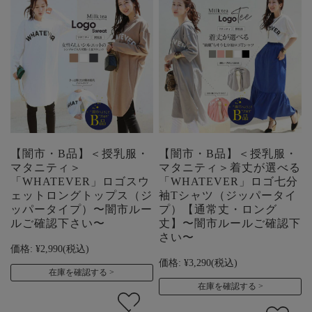
【闇市・B品】＜授乳服・
【闇市・B品】＜授乳服・
マタニティ＞
マタニティ＞着丈が選べる
「WHATEVER」ロゴスウ
「WHATEVER」ロゴ七分
ェットロングトップス（ジ
袖Tシャツ（ジッパータイ
ッパータイプ）〜闇市ルー
プ）【通常丈・ロング
ルご確認下さい〜
丈】〜闇市ルールご確認下
さい〜
価格:
¥2,990
(税込)
価格:
¥3,290
(税込)
在庫を確認する
在庫を確認する