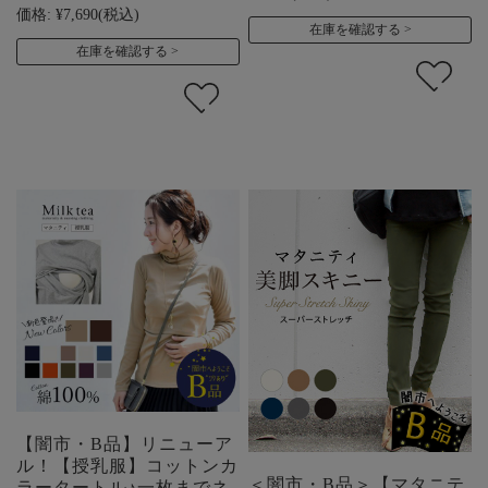
価格:
¥7,690
(税込)
在庫を確認する
在庫を確認する
【闇市・B品】リニューア
ル！【授乳服】コットンカ
＜闇市・B品＞【マタニテ
ラータートル♪一枚までネ