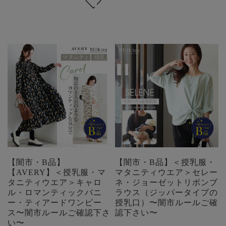
【闇市・B品】
【闇市・B品】＜授乳服・
【AVERY】＜授乳服・マ
マタニティウエア＞セレー
タニティウエア＞キャロ
ネ・ジョーゼットリボンブ
ル・ロマンティックバニ
ラウス（ジッパータイプの
ー・ティアードワンピー
授乳口）〜闇市ルールご確
ス〜闇市ルールご確認下さ
認下さい〜
い〜