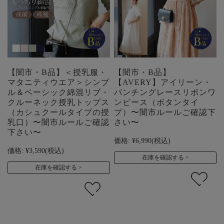
【闇市・B品】＜授乳服・
【闇市・B品】
マタニティウエア＞シンプ
【AVERY】アイリーン・
ル＆ベーシック綿混リブ・
パンチングレースリボンワ
クルーネック授乳トップス
ンピース（ボタンタイ
（カシュクールタイプの授
プ）〜闇市ルールご確認下
乳口）〜闇市ルールご確認
さい〜
下さい〜
価格:
¥6,990
(税込)
価格:
¥3,590
(税込)
在庫を確認する
在庫を確認する