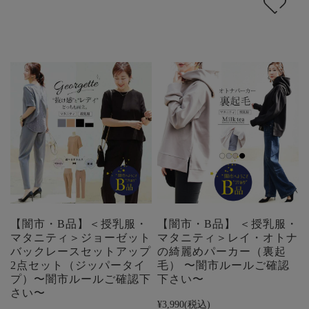
【闇市・B品】＜授乳服・
【闇市・B品】 ＜授乳服・
マタニティ＞ジョーゼット
マタニティ＞レイ・オトナ
バックレースセットアップ
の綺麗めパーカー（裏起
2点セット（ジッパータイ
毛） 〜闇市ルールご確認
プ）〜闇市ルールご確認下
下さい〜
さい〜
¥3,990
(税込)