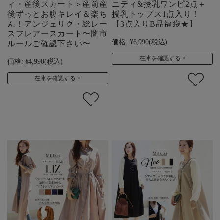
ィ・産後スカート＞産前産
ニティ&授乳ワンピ2点＋
後ずっとお腹キレイ＆楽ち
授乳トップス1点入り！
ん！アンジェリク・総レー
【3点入りB品福袋★】
スフレアースカート〜闇市
価格:
¥6,990
(税込)
ルールご確認下さい〜
在庫を確認する
価格:
¥4,990
(税込)
在庫を確認する