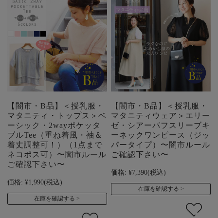
【闇市・B品】＜授乳服・
【闇市・B品】＜授乳服・
マタニティ・トップス＞ベ
マタニティウェア＞エリー
ーシック・2wayポケッタ
ゼ・シアーパフスリーブキ
ブルTee（重ね着風・袖＆
ーネックワンピース（ジッ
着丈調整可！）（1点まで
パータイプ）〜闇市ルール
ネコポス可）〜闇市ルール
ご確認下さい〜
ご確認下さい〜
価格:
¥7,390
(税込)
価格:
¥1,990
(税込)
在庫を確認する
在庫を確認する