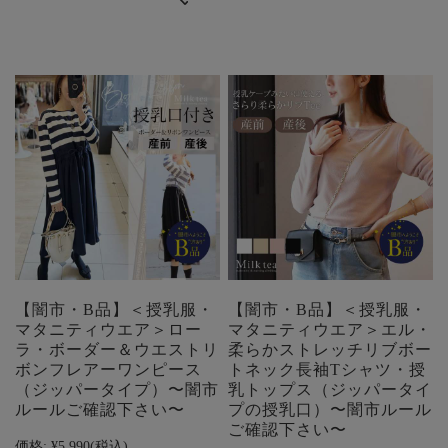
【闇市・B品】＜授乳服・
【闇市・B品】＜授乳服・
マタニティウエア＞ロー
マタニティウエア＞エル・
ラ・ボーダー＆ウエストリ
柔らかストレッチリブボー
ボンフレアーワンピース
トネック長袖Tシャツ・授
（ジッパータイプ）〜闇市
乳トップス（ジッパータイ
ルールご確認下さい〜
プの授乳口）〜闇市ルール
ご確認下さい〜
価格:
¥5,990
(税込)