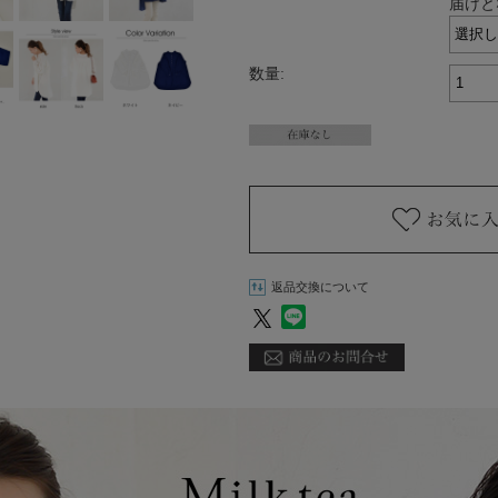
届けと
数量:
返品交換について