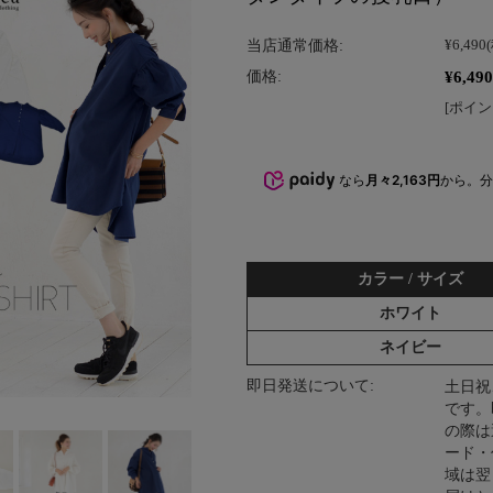
当店通常価格:
¥6,490
¥6,490
価格:
[ポイン
なら
月々2,163円
から。
カラー / サイズ
ホワイト
ネイビー
即日発送について:
土日祝
です。
の際は
ード・
域は翌