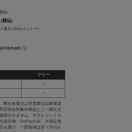
(税込)
(税込)
ト還元 194ポイント〜]
分割手数料無料
フリー
×
×
、弊社休業日は翌営業日以降発送
即日発送対象外商品とご一緒注文
適用されません。※クレジットカ
代金引換・PayPayのみ ※指定地
日お届け、一部地域は翌々日のお