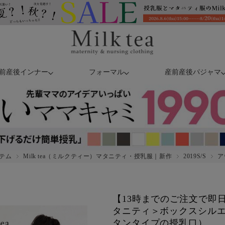
前産後インナー
フォーマル
産前産後パジャマ
テム
Milk tea（ミルクティー）マタニティ・授乳服｜新作
2019S/S
ア
【13時までのご注文で即
タニティ＞ボックスシル
タンタイプの授乳口）