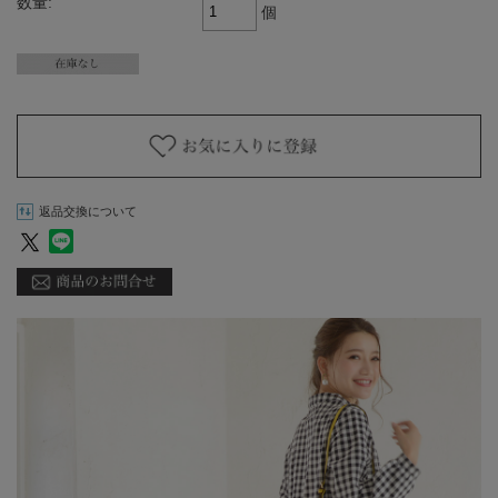
数量:
個
返品交換について