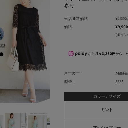
参り
当店通常価格:
¥9,990
¥9,990
価格:
[ポイン
なら
月々3,330円
から。
メーカー：
Milktea
型番：
8385
カラー / サイズ
ミント
アッシュブルー