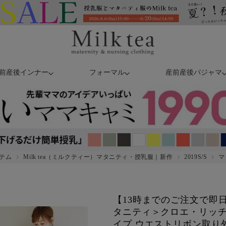
前産後インナー
フォーマル
産前産後パジャマ
テム
Milk tea（ミルクティー）マタニティ・授乳服｜新作
2019S/S
マ
【13時までのご注文で即
タニティ＞クロエ・リッチ
イプ ウエストリボン取り