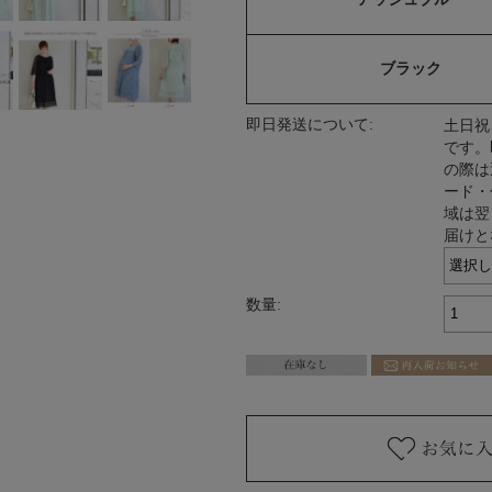
ブラック
即日発送について:
土日祝
です。
の際は
ード・
域は翌
届けと
数量: