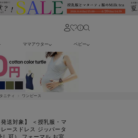
ママアウター
ベビー
タニティ
ワンピース
日発送対象】 ＜授乳服・マ
レースドレス ジッパータ
外し可） フォーマル お宮