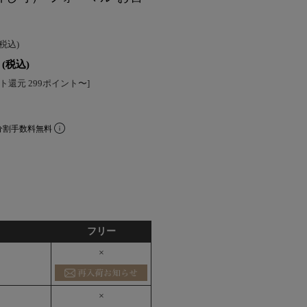
(税込)
(税込)
ト還元 299ポイント〜]
分割手数料無料
フリー
×
×