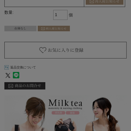
数量:
個
返品交換について