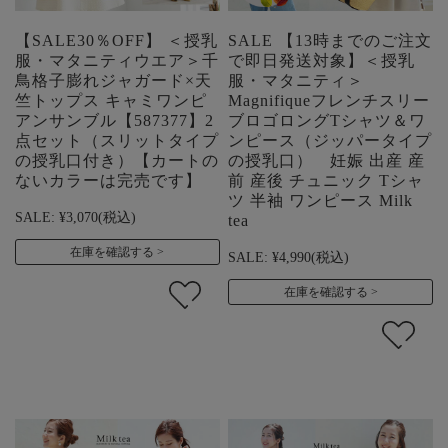
【SALE30％OFF】 ＜授乳
SALE 【13時までのご注文
服・マタニティウエア＞千
で即日発送対象】＜授乳
鳥格子膨れジャガード×天
服・マタニティ＞
竺トップス キャミワンピ
Magnifiqueフレンチスリー
アンサンブル【587377】2
ブロゴロングTシャツ＆ワ
点セット（スリットタイプ
ンピース（ジッパータイプ
の授乳口付き）【カートの
の授乳口） 妊娠 出産 産
ないカラーは完売です】
前 産後 チュニック Tシャ
ツ 半袖 ワンピース Milk
SALE:
¥3,070
(税込)
tea
在庫を確認する
SALE:
¥4,990
(税込)
在庫を確認する