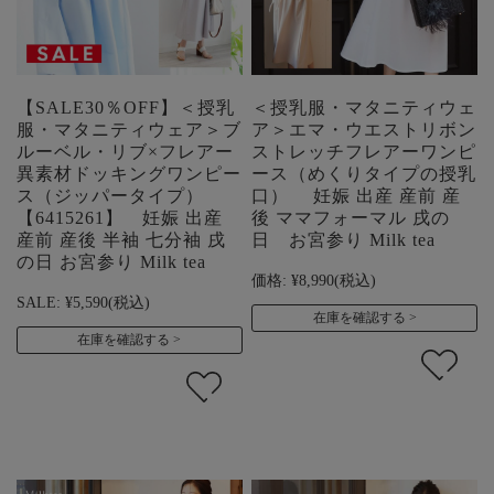
【SALE30％OFF】＜授乳
＜授乳服・マタニティウェ
服・マタニティウェア＞ブ
ア＞エマ・ウエストリボン
ルーベル・リブ×フレアー
ストレッチフレアーワンピ
異素材ドッキングワンピー
ース（めくりタイプの授乳
ス（ジッパータイプ）
口） 妊娠 出産 産前 産
【6415261】 妊娠 出産
後 ママフォーマル 戌の
産前 産後 半袖 七分袖 戌
日 お宮参り Milk tea
の日 お宮参り Milk tea
価格:
¥8,990
(税込)
SALE:
¥5,590
(税込)
在庫を確認する
在庫を確認する