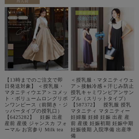
【13時までのご注文で即
＜授乳服・マタニティウェ
日発送対象】 ＜授乳服・
ア＞接触冷感＋汗じみ防止
マタニティウエア＞コメッ
授乳キャミワンピアンサン
ト・ボリュームロングリボ
ブル（スリットタイプ）
ンワンピース（前開き・ジ
【587372】 授乳服 授乳
ッパータイプの授乳口）
マタニティ マタニティー
【6425282】 妊娠 出産
妊婦服 妊婦 妊娠 出産 産
産前 産後 ジャンスカ フォ
前 産後 妊娠初期 妊娠中期
ーマル お宮参り Milk tea
妊娠後期 入院準備 出産準
備