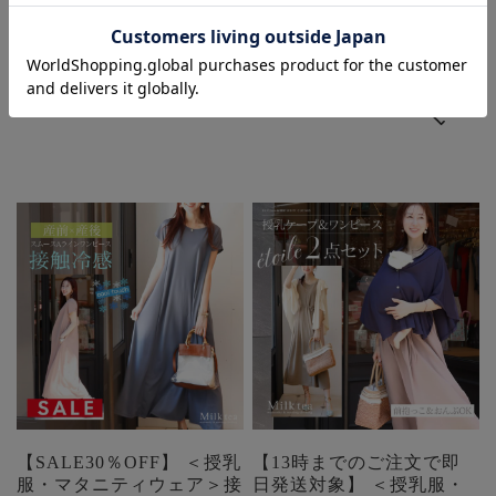
価格:
¥8,990
(税込)
SALE:
¥5,990
(税込)
在庫を確認する
在庫を確認する
【SALE30％OFF】 ＜授乳
【13時までのご注文で即
服・マタニティウェア＞接
日発送対象】 ＜授乳服・