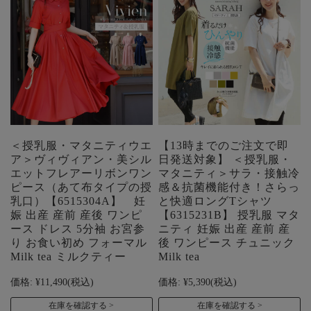
＜授乳服・マタニティウエ
【13時までのご注文で即
ア＞ヴィヴィアン・美シル
日発送対象】 ＜授乳服・
エットフレアーリボンワン
マタニティ＞サラ・接触冷
ピース（あて布タイプの授
感＆抗菌機能付き！さらっ
乳口）【6515304A】 妊
と快適ロングTシャツ
娠 出産 産前 産後 ワンピ
【6315231B】 授乳服 マタ
ース ドレス 5分袖 お宮参
ニティ 妊娠 出産 産前 産
り お食い初め フォーマル
後 ワンピース チュニック
Milk tea ミルクティー
Milk tea
価格:
¥11,490
(税込)
価格:
¥5,390
(税込)
在庫を確認する
在庫を確認する