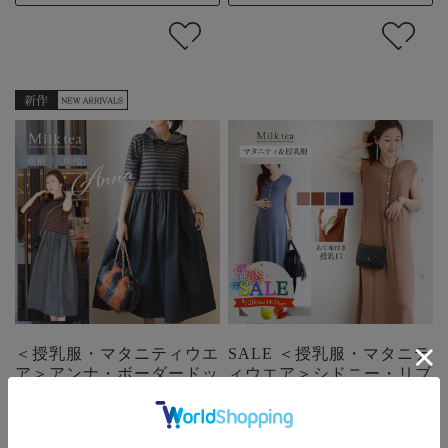
＜授乳服・マタニティウエ
SALE ＜授乳服・マタニテ
ア＞アンナ・ボーダードッ
ィウエア＞シドニー・リブ
キングワンピ（ジッパータ
ノースリーブロングワンピ
イプの授乳口）
ース（あて布付きの授乳
口）