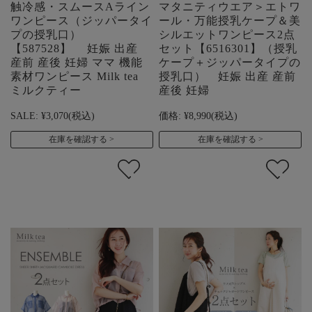
触冷感・スムースAライン
マタニティウエア＞エトワ
ワンピース（ジッパータイ
ール・万能授乳ケープ＆美
プの授乳口）
シルエットワンピース2点
【587528】 妊娠 出産
セット【6516301】（授乳
産前 産後 妊婦 ママ 機能
ケープ＋ジッパータイプの
素材ワンピース Milk tea
授乳口） 妊娠 出産 産前
ミルクティー
産後 妊婦
SALE:
¥3,070
(税込)
価格:
¥8,990
(税込)
在庫を確認する
在庫を確認する