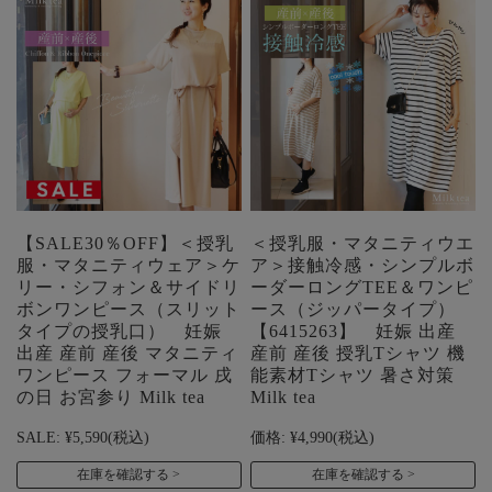
【SALE30％OFF】＜授乳
＜授乳服・マタニティウエ
服・マタニティウェア＞ケ
ア＞接触冷感・シンプルボ
リー・シフォン＆サイドリ
ーダーロングTEE＆ワンピ
ボンワンピース（スリット
ース（ジッパータイプ）
タイプの授乳口） 妊娠
【6415263】 妊娠 出産
出産 産前 産後 マタニティ
産前 産後 授乳Tシャツ 機
ワンピース フォーマル 戌
能素材Tシャツ 暑さ対策
の日 お宮参り Milk tea
Milk tea
SALE:
¥5,590
(税込)
価格:
¥4,990
(税込)
在庫を確認する
在庫を確認する