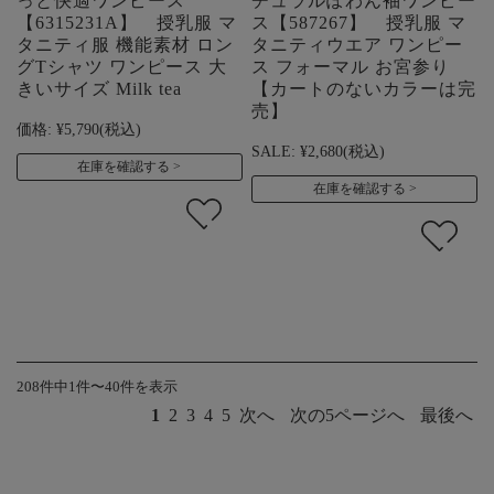
っと快適ワンピース
チュラルぽわん袖ワンピー
【6315231A】 授乳服 マ
ス【587267】 授乳服 マ
タニティ服 機能素材 ロン
タニティウエア ワンピー
グTシャツ ワンピース 大
ス フォーマル お宮参り
きいサイズ Milk tea
【カートのないカラーは完
売】
価格:
¥5,790
(税込)
SALE:
¥2,680
(税込)
在庫を確認する
在庫を確認する
208件中1件〜40件を表示
1
2
3
4
5
次へ
次の5ページへ
最後へ