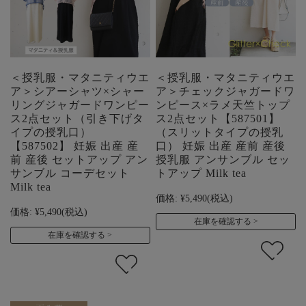
＜授乳服・マタニティウエ
＜授乳服・マタニティウエ
ア＞シアーシャツ×シャー
ア＞チェックジャガードワ
リングジャガードワンピー
ンピース×ラメ天竺トップ
ス2点セット（引き下げタ
ス2点セット【587501】
イプの授乳口）
（スリットタイプの授乳
【587502】 妊娠 出産 産
口） 妊娠 出産 産前 産後
前 産後 セットアップ アン
授乳服 アンサンブル セッ
サンブル コーデセット
トアップ Milk tea
Milk tea
価格:
¥5,490
(税込)
価格:
¥5,490
(税込)
在庫を確認する
在庫を確認する