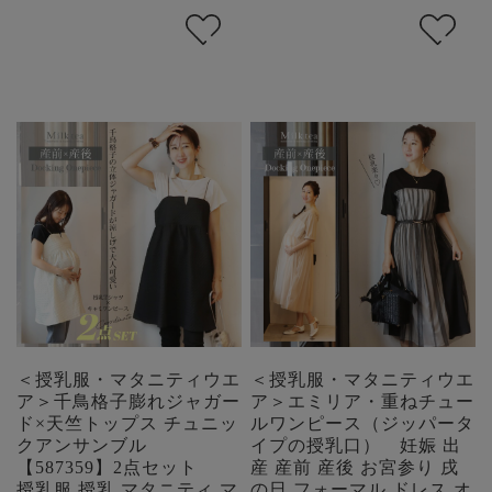
＜授乳服・マタニティウエ
＜授乳服・マタニティウエ
ア＞千鳥格子膨れジャガー
ア＞エミリア・重ねチュー
ド×天竺トップス チュニッ
ルワンピース（ジッパータ
クアンサンブル
イプの授乳口） 妊娠 出
【587359】2点セット
産 産前 産後 お宮参り 戌
授乳服 授乳 マタニティ マ
の日 フォーマル ドレス オ