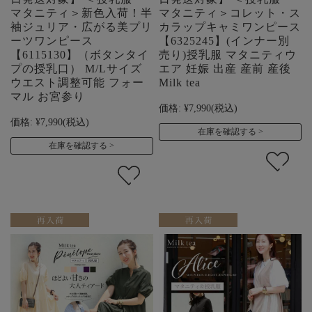
マタニティ＞新色入荷！半
マタニティ＞コレット・ス
袖ジュリア・広がる美プリ
カラップキャミワンピース
ーツワンピース
【6325245】(インナー別
【6115130】（ボタンタイ
売り)授乳服 マタニティウ
プの授乳口） M/Lサイズ
エア 妊娠 出産 産前 産後
ウエスト調整可能 フォー
Milk tea
マル お宮参り
価格:
¥7,990
(税込)
価格:
¥7,990
(税込)
在庫を確認する
在庫を確認する