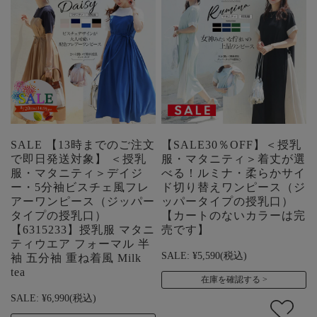
SALE 【13時までのご注文
【SALE30％OFF】＜授乳
で即日発送対象】 ＜授乳
服・マタニティ＞着丈が選
服・マタニティ＞デイジ
べる！ルミナ・柔らかサイ
ー・5分袖ビスチェ風フレ
ド切り替えワンピース（ジ
アーワンピース（ジッパー
ッパータイプの授乳口）
タイプの授乳口）
【カートのないカラーは完
【6315233】授乳服 マタニ
売です】
ティウエア フォーマル 半
SALE:
¥5,590
(税込)
袖 五分袖 重ね着風 Milk
tea
在庫を確認する
SALE:
¥6,990
(税込)