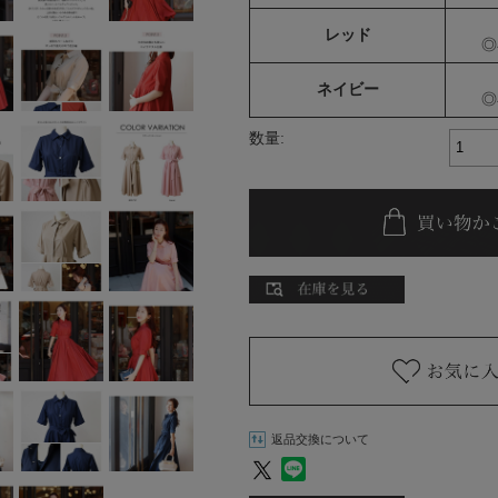
レッド
◎
ネイビー
◎
数量:
返品交換について