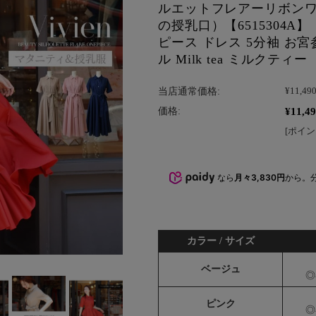
ルエットフレアーリボン
の授乳口）【6515304A】
ピース ドレス 5分袖 お
ル Milk tea ミルクティー
当店通常価格:
¥11,49
¥11,4
価格:
[ポイン
なら
月々3,830円
から。
カラー / サイズ
ベージュ
◎
ピンク
◎