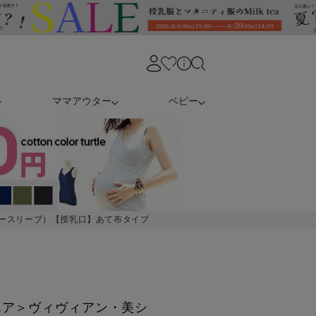
ママアウター
ベビー
ースリーブ）【授乳口】あて布タイプ
エア＞ヴィヴィアン・美シ