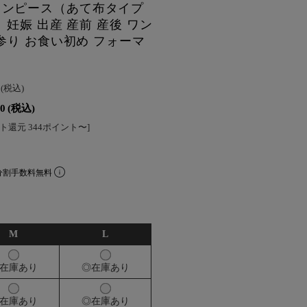
ワンピース（あて布タイプ
 妊娠 出産 産前 産後 ワン
宮参り お食い初め フォーマ
0
(税込)
90
(税込)
ト還元 344ポイント〜]
分割手数料無料
M
L
在庫あり
◎在庫あり
在庫あり
◎在庫あり