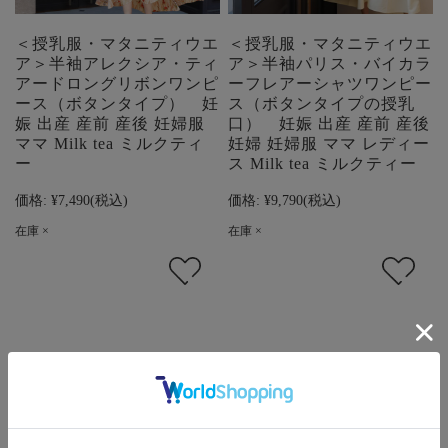
＜授乳服・マタニティウエ
＜授乳服・マタニティウエ
ア＞半袖アレクシア・ティ
ア＞半袖パリス・バイカラ
アードロングリボンワンピ
ーフレアーシャツワンピー
ース（ボタンタイプ） 妊
ス（ボタンタイプの授乳
娠 出産 産前 産後 妊婦服
口） 妊娠 出産 産前 産後
ママ Milk tea ミルクティ
妊婦 妊婦服 ママ レディー
ー
ス Milk tea ミルクティー
価格:
¥7,490
(税込)
価格:
¥9,790
(税込)
在庫 ×
在庫 ×