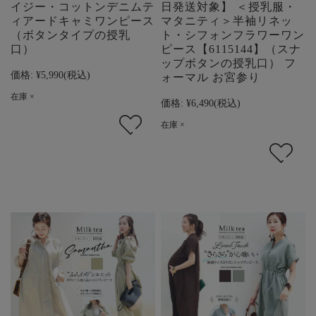
イジー・コットンデニムテ
日発送対象】 ＜授乳服・
ィアードキャミワンピース
マタニティ＞半袖リネッ
（ボタンタイプの授乳
ト・シフォンフラワーワン
口）
ピース【6115144】（スナ
ップボタンの授乳口） フ
価格:
¥5,990
(税込)
ォーマル お宮参り
在庫 ×
価格:
¥6,490
(税込)
在庫 ×