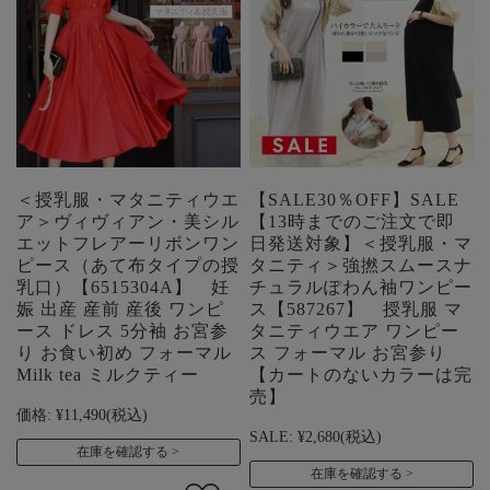
＜授乳服・マタニティウエ
【SALE30％OFF】SALE
ア＞ヴィヴィアン・美シル
【13時までのご注文で即
エットフレアーリボンワン
日発送対象】＜授乳服・マ
ピース（あて布タイプの授
タニティ＞強撚スムースナ
乳口）【6515304A】 妊
チュラルぽわん袖ワンピー
娠 出産 産前 産後 ワンピ
ス【587267】 授乳服 マ
ース ドレス 5分袖 お宮参
タニティウエア ワンピー
り お食い初め フォーマル
ス フォーマル お宮参り
Milk tea ミルクティー
【カートのないカラーは完
売】
価格:
¥11,490
(税込)
SALE:
¥2,680
(税込)
在庫を確認する
在庫を確認する