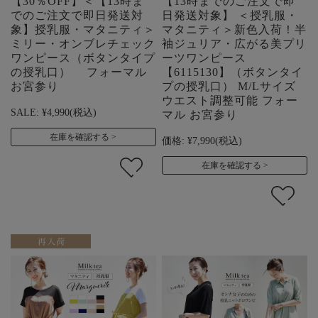
【30％OFF】＜【13時ま
【13時までのご注文で即
でのご注文で即日発送対
日発送対象】 ＜授乳服・
象】授乳服・マタニティ＞
マタニティ＞新色入荷！半
ミリー・オンブレチェック
袖ジュリア・広がる美プリ
ワンピース（ボタンタイプ
ーツワンピース
の授乳口） フォーマル
【6115130】（ボタンタイ
お宮参り
プの授乳口） M/Lサイズ
ウエスト調整可能 フォー
SALE:
¥4,990
(税込)
マル お宮参り
在庫を確認する
価格:
¥7,990
(税込)
在庫を確認する