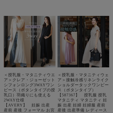
＜授乳服・マタニティウエ
＜授乳服・マタニティウェ
ア＞クレア・ジョーゼット
ア＞接触冷感リネンライク
シフォンロング3WAYワン
ショルダータックワンピー
ピース（ボタンタイプの授
ス（ボタンタイプ）
乳口）羽織りにも使える
【587367】 授乳服 授乳
2WAY仕様
マタニティ マタニティ 妊
【AVERY】 妊娠 出産
娠 出産 妊婦 妊婦服 産前
産前 産後 フォーマル お宮
産後 出産準備 レディース