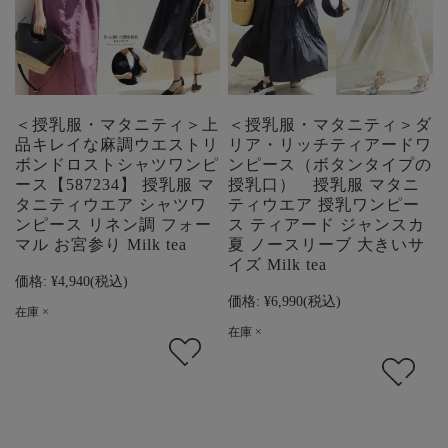
＜授乳服・マタニティ＞上
＜授乳服・マタニティ＞ダ
品キレイな麻調ウエストリ
リア・リッチティアードワ
ボンドロストシャツワンピ
ンピース（ボタンタイプの
ース【587234】 授乳服 マ
授乳口） 授乳服 マタニ
タニティウエア シャツワ
ティウエア 授乳ワンピー
ンピース リネン調 フォー
ス ティアード ジャンスカ
マル お宮参り Milk tea
夏 ノースリーブ 大きいサ
イズ Milk tea
価格:
¥4,940
(税込)
価格:
¥6,990
(税込)
在庫 ×
在庫 ×