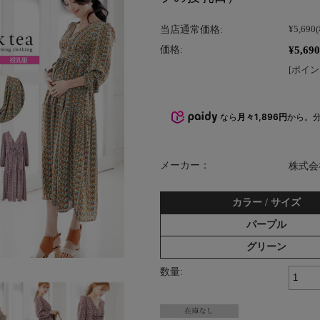
当店通常価格:
¥5,690
¥5,690
価格:
[ポイン
なら
月々1,896円
から。
メーカー：
株式会
カラー / サイズ
パープル
グリーン
数量: