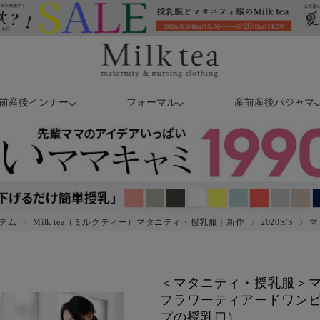
前産後インナー
フォーマル
産前産後パジャマ
テム
Milk tea（ミルクティー）マタニティ・授乳服｜新作
2020S/S
マ
＜マタニティ・授乳服＞マ
フラワーティアードワン
プの授乳口）