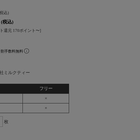
(税込)
(税込)
ト還元 170ポイント〜]
分割手数料無料
社ミルクティー
フリー
×
×
枚