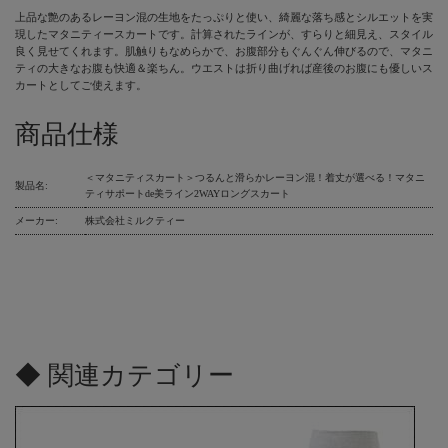
上品な艶のあるレーヨン混の生地をたっぷりと使い、綺麗な落ち感とシルエットを実
現したマタニティースカートです。計算されたラインが、すらりと細見え、スタイル
良く見せてくれます。肌触りもなめらかで、お腹部分もぐんぐん伸びるので、マタニ
ティの大きなお腹も快適＆楽ちん。ウエストは折り曲げれば産後のお腹にも優しいス
カートとしてご使えます。
商品仕様
＜マタニティスカート＞つるんと滑らかレーヨン混！着丈が選べる！マタニ
製品名:
ティサポートde美ライン2WAYロングスカート
メーカー:
株式会社ミルクティー
◆ 関連カテゴリー