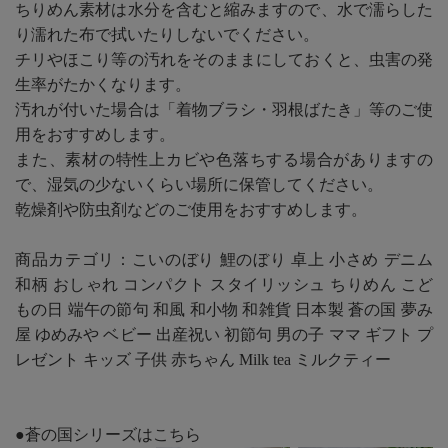
ちりめん素材は水分を含むと縮みますので、水で濡らした
り濡れた布で拭いたりしないでください。
チリやほこり等の汚れをそのままにしておくと、虫害の発
生率がたかくなります。
汚れが付いた場合は「着物ブラシ・羽根ばたき」等のご使
用をおすすめします。
また、素材の特性上カビや色落ちする場合がありますの
で、湿気の少ないくらい場所に保管してください。
乾燥剤や防虫剤などのご使用をおすすめします。
商品カテゴリ：こいのぼり 鯉のぼり 卓上 小さめ デニム
和柄 おしゃれ コンパクト スタイリッシュ ちりめん こど
もの日 端午の節句 和風 和小物 和雑貨 日本製 蒼の国 夢み
屋 ゆめみや ベビー 出産祝い 初節句 男の子 ママ ギフト プ
レゼント キッズ 子供 赤ちゃん Milk tea ミルクティー
●蒼の国シリーズはこちら