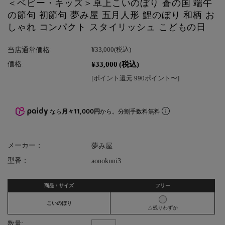
＜ベビー・キッズ＞卓上こいのぼり 蒼の国 端午
の節句 初節句 夢み屋 五月人形 鯉のぼり 和柄 お
しゃれ コンパクト スタイリッシュ こどもの日
当店通常価格:
¥33,000
(税込)
¥33,000
(税込)
価格:
[ポイント還元 990ポイント〜]
なら
月々11,000円
から。分割手数料無料
メーカー：
夢み屋
型番：
aonokuni3
商品 / サイズ
フリー
こいのぼり
△残りわずか
数量: