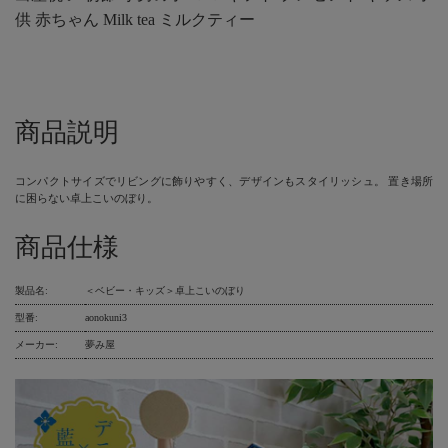
供 赤ちゃん Milk tea ミルクティー
商品説明
コンパクトサイズでリビングに飾りやすく、デザインもスタイリッシュ。 置き場所
に困らない卓上こいのぼり。
商品仕様
製品名:
＜ベビー・キッズ＞卓上こいのぼり
型番:
aonokuni3
メーカー:
夢み屋