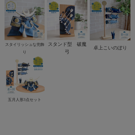
スタンド型 破魔
スタイリッシュな兜飾
卓上こいのぼり
弓
り
五月人形3点セット