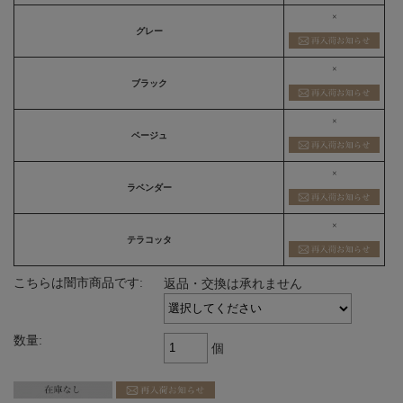
×
グレー
×
ブラック
×
ベージュ
×
ラベンダー
×
テラコッタ
こちらは闇市商品です:
返品・交換は承れません
数量:
個