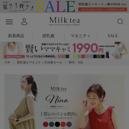
新着商品
授乳服
マタニティ
SALE
TOP
授乳服＆マタニティ大特価セール
闇市・B品