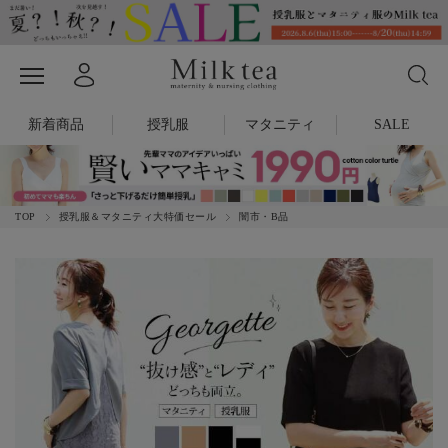
新着商品
授乳服
マタニティ
SALE
TOP
授乳服＆マタニティ大特価セール
闇市・B品