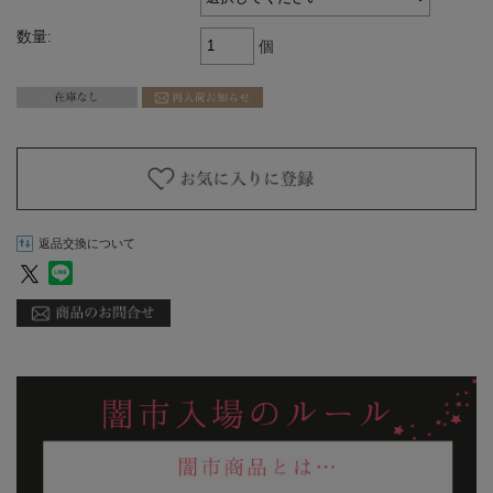
数量:
個
返品交換について