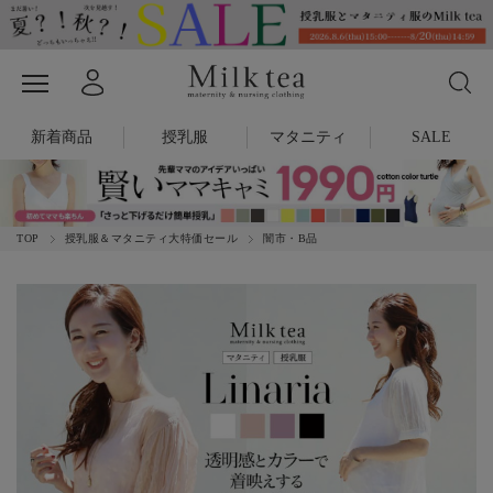
新着商品
授乳服
マタニティ
SALE
TOP
授乳服＆マタニティ大特価セール
闇市・B品