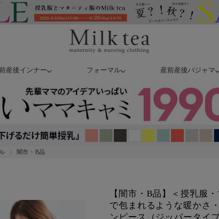
前産後インナー
フォーマル
産前産後パジャマ
ル
闇市・B品
【闇市・B品】＜授乳服・
で包まれるような暖かさ
ンピース（ジッパータイ