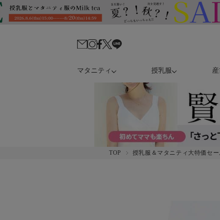
マタニティ
授乳服
産
TOP
授乳服＆マタニティ大特価セー