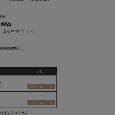
(税込)
(税込)
ト還元 107ポイント〜]
分割手数料無料
フリー
×
ク
×
交換は承れません