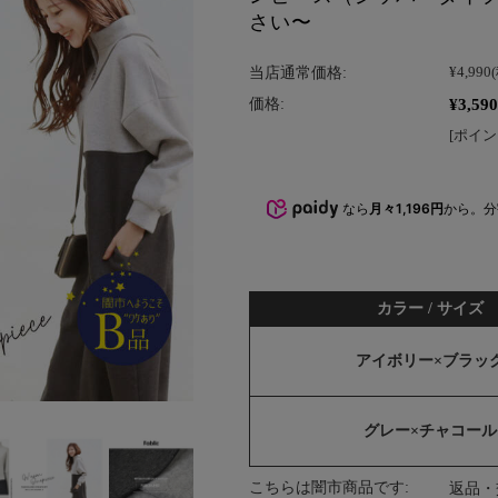
さい〜
当店通常価格:
¥4,990
¥3,590
価格:
[ポイン
なら
月々1,196円
から。
カラー / サイズ
アイボリー×ブラッ
グレー×チャコール
こちらは闇市商品です:
返品・