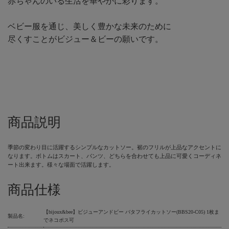
赤ちゃんのいる生活を華やかに彩ります。
ベビー服を通じ、美しく豊かな未来のために
尽くすことがビジュー＆ビーの願いです。
商品説明
季節の変わり目に活躍するシンプルなカットソー。裾のフリルが上品なアクセントに
なります。ボトムはスカート、パンツ、どちらを合わせても上品に可愛くコーディネ
ート出来ます。様々な場面で活躍します。
商品仕様
【bijoux&bee】ビジューアンドビー バタフライカットソー(BBS20-C05) 1枚ま
製品名:
でネコポス可