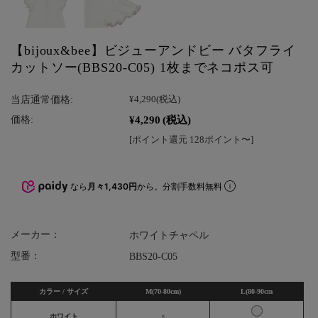
【bijoux&bee】ビジューアンドビー バタフライ
カットソー(BBS20-C05) 1枚までネコポス可
当店通常価格:
¥4,290
(税込)
¥4,290
(税込)
価格:
[ポイント還元 128ポイント〜]
なら
月々1,430円
から。分割手数料無料
メーカー：
ホワイトチャペル
型番：
BBS20-C05
カラー / サイズ
M(70-80cm)
L(80-90cm
ホワイト
×