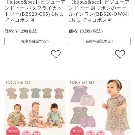
【bijoux&bee】ビジューア
【bijoux&bee】ビジューア
ンドビー バタフライカッ
ンドビー 肩リボンのオー
トソー(BBS20-C05) 1枚ま
ルインワン(BBS20-OW04)
でネコポス可
1枚までネコポス可
価格:
¥4,290
(税込)
価格:
¥8,580
(税込)
在庫を確認する
在庫を確認する