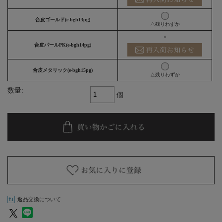
合皮ゴールド(e-bgh13pg)
△残りわずか
×
合皮パールPK(e-bgh14pg)
合皮メタリック(e-bgh15pg)
△残りわずか
数量:
個
返品交換について