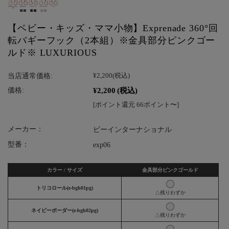
【ベビー・キッズ・ママ小物】Exprenade 360°回
転バギーフック（2本組）※金具部分ピンクゴー
ルド※ LUXURIOUS
当店通常価格:
¥2,200
(税込)
¥2,200
(税込)
価格:
[ポイント還元 66ポイント〜]
メーカー：
ビーインターナショナル
型番：
exp06
カラー / サイズ
金具部分ピンクゴールド
トリコロール(e-bgh01pg)
△残りわずか
ネイビーボーダー(e-bgh02pg)
△残りわずか