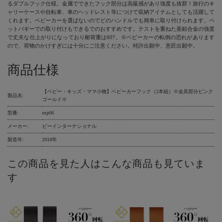
るダブルフック仕様。金属でできたフック部分は高級感があり強度も抜群！旅行のキ
ャリーケースや自転車、車のヘッドレスト等につけて収納アイテムとしても活躍して
くれます。ベビーカーを選ばないのでどのハンドルでも簡単に取り付けられます。ペ
ットバギーでの取り付けもできるでのおすすめです。テストを重ねた亜鉛合金の強度
で丈夫な仕上がりになっており耐荷重は60?。※ベビーカーの転倒の恐れがあります
ので、荷物のかけすぎには十分にご注意ください。特許出願中、意匠出願中。
商品仕様
【ベビー・キッズ・ママ小物】ベビーカーフック（2本組）※金具部分ピンク
製品名:
ゴールド※
型番:
exp06
メーカー:
ビーインターナショナル
製造年:
2018年
この商品を見た人はこんな商品も見ていま
す