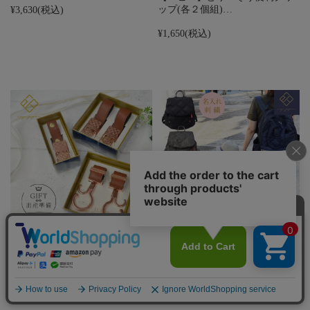
ップ(各２個組)…
¥3,630
(税込)
¥1,650
(税込)
【ベビー・キッズ・ママ小物】
【e.x.p.japon】LUXURIOUS…
e.x.p.ja…
¥4,180
(税込)
¥6,320
(税込)