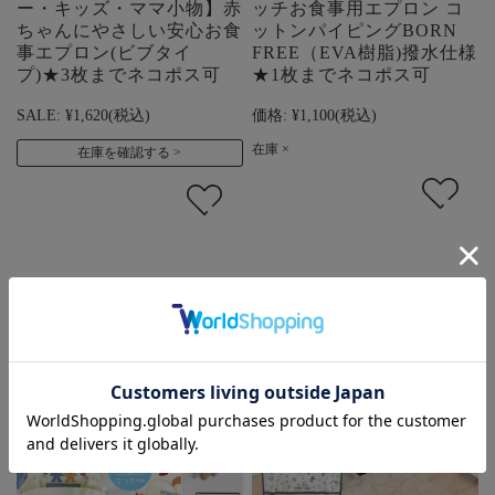
ー・キッズ・ママ小物】赤
ッチお食事用エプロン コ
ちゃんにやさしい安心お食
ットンパイピングBORN
事エプロン(ビブタイ
FREE（EVA樹脂)撥水仕様
プ)★3枚までネコポス可
★1枚までネコポス可
SALE:
¥1,620
(税込)
価格:
¥1,100
(税込)
在庫 ×
在庫を確認する