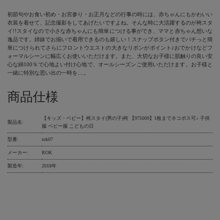
初節句やお食い初め・お宮参り・お正月などの行事の時には、赤ちゃんにもかわいい
衣装を着せて、記念撮影をしてあげたいですよね。そんな時に大活躍するのが袴スタ
イ!!スタイなので小さな赤ちゃんにも簡単につける事ができ、ママと赤ちゃん想いな
逸品です。姉妹でお揃いで着用できるのも嬉しい！スナップボタン付きでパチっと簡
単につけられてさらにフロントウエストの大きなリボンがポイント♪おでかけなどフ
ォーマルシーンに幅広くお使いいただけます。また、大切なお子様に肌触りの良い安
心な綿100％で心地よい付け心地で、オールシーズンご使用いただけます。お子様と
一緒に特別な思い出の一時を....。
商品仕様
【キッズ・ベビー】袴スタイ(男の子)袴 【975009】1枚までネコポス可♪ 子供
製品名:
服 ベビー服 こどもの日
型番:
rok07
メーカー:
ROK
製造年:
2018年