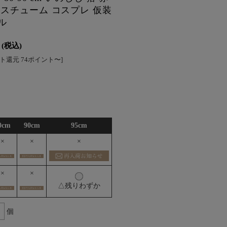
コスチューム コスプレ 仮装
ル
(税込)
ト還元 74ポイント〜]
0cm
90cm
95cm
×
×
×
×
×
△残りわずか
個