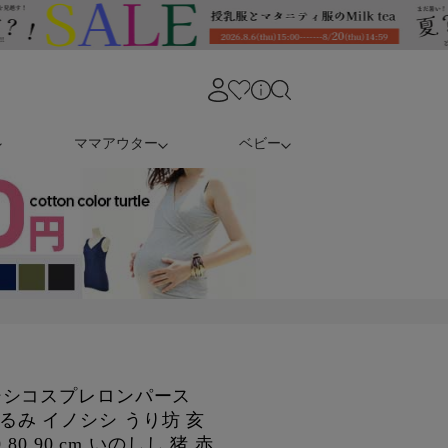
ママアウター
ベビー
シシコスプレロンパース
着ぐるみ イノシシ うり坊 亥
80 90 cm いのしし 猪 赤