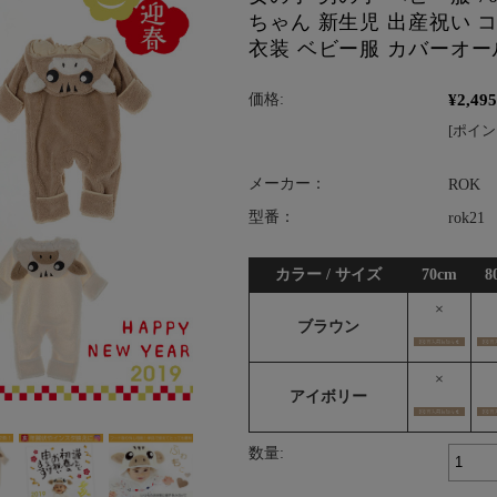
ちゃん 新生児 出産祝い 
衣装 ベビー服 カバーオー
¥2,495
価格:
[ポイン
メーカー：
ROK
型番：
rok21
カラー / サイズ
70cm
8
×
ブラウン
×
アイボリー
数量: