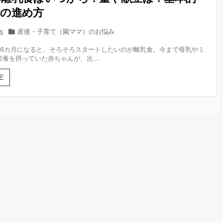
食の進め方
カ
産後・子育て（園ママ）のお悩み
5
テ
、6カ月になると、そろそろスタートしたいのが離乳食。今まで母乳やミ
ゴ
養を摂っていた赤ちゃんが、次...
リ
ー
初
E
め
て
の
離
乳
食
は
い
つ
か
ら？
量
や
献
立