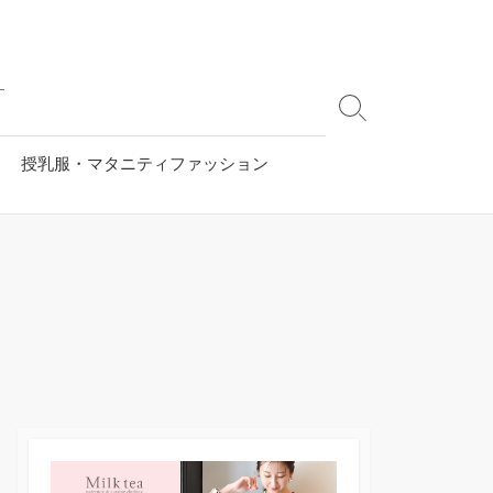
す
検
索
切
授乳服・マタニティファッション
り
替
え