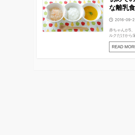
な離乳
公
2016-09-2
開
赤ちゃんが5
日
ルクだけから栄
READ MOR