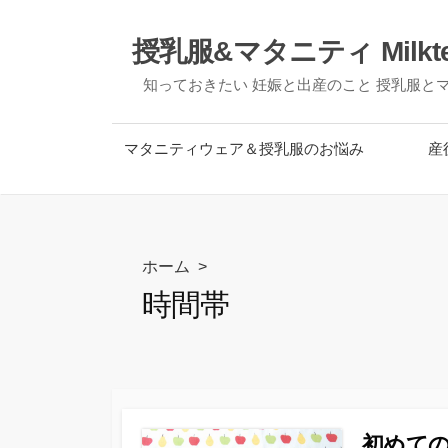
コ
ン
授乳服&マタニティ Milk
テ
知っておきたい 妊娠と出産のこと 授乳服
ン
ツ
へ
マタニティウェア＆授乳服のお悩み
産
ス
キ
ッ
プ
ホーム
>
時間帯
初めて