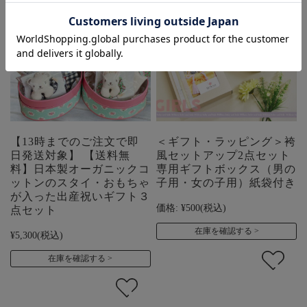
【13時までのご注文で即
＜ギフト・ラッピング＞袴
日発送対象】 【送料無
風セットアップ2点セット
料】日本製オーガニックコ
専用ギフトボックス（男の
ットンのスタイ・おもちゃ
子用・女の子用）紙袋付き
が入った出産祝いギフト３
価格:
¥500
(税込)
点セット
在庫を確認する
¥5,300
(税込)
在庫を確認する