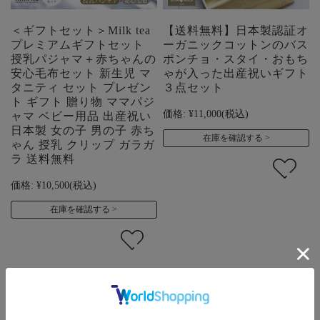
＜ギフトセット＞Milk tea
【送料無料】日本製認証オ
プレミアムギフトセット
ーガニックコットンのバス
授乳パジャマ＋赤ちゃんの
ポンチョ・スタイ・おもち
安心毛布セット 新生児 マ
ゃが入った出産祝いギフト
タニティ セット プレゼン
３点セット
ト ギフト 贈り物 ママパジ
価格:
¥11,000
(税込)
ャマ ベビー用品 出産祝い
日本製 女の子 男の子 赤ち
在庫を確認する
ゃん 授乳 クリップ ガラガ
ラ 送料無料
価格:
¥10,500
(税込)
在庫を確認する