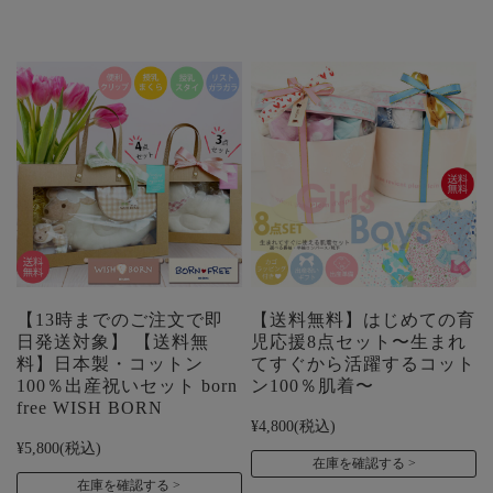
【13時までのご注文で即
【送料無料】はじめての育
日発送対象】 【送料無
児応援8点セット〜生まれ
料】日本製・コットン
てすぐから活躍するコット
100％出産祝いセット born
ン100％肌着〜
free WISH BORN
¥4,800
(税込)
¥5,800
(税込)
在庫を確認する
在庫を確認する