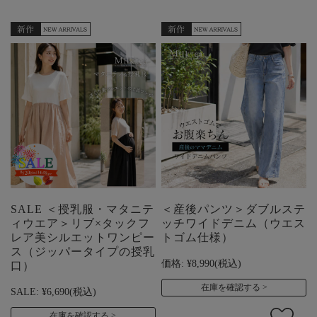
SALE ＜授乳服・マタニテ
＜産後パンツ＞ダブルステ
ィウエア＞リブ×タックフ
ッチワイドデニム（ウエス
レア美シルエットワンピー
トゴム仕様）
ス（ジッパータイプの授乳
価格:
¥8,990
(税込)
口）
在庫を確認する
SALE:
¥6,690
(税込)
在庫を確認する