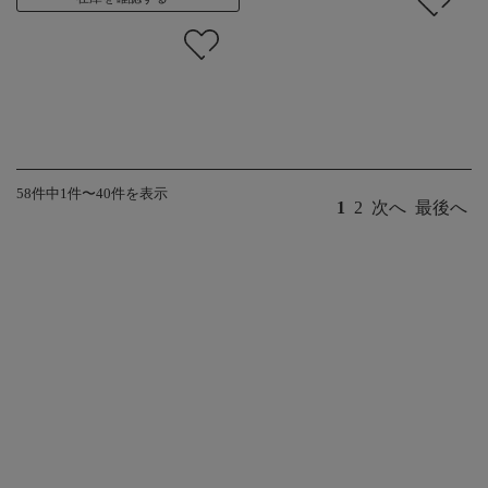
58件中1件〜40件を表示
1
2
次へ
最後へ