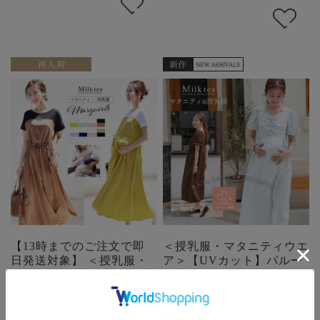
【13時までのご注文で即
＜授乳服・マタニティウエ
日発送対象】 ＜授乳服・
ア＞【UVカット】バルー
マタニティ＞新色入荷！半
ン袖ギャザーワンピース
袖マーガレット・ビスチェ
【582186】
レイヤード風ワンピース
価格:
¥6,490
(税込)
【6115126】（ボタンタイ