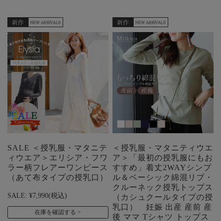
SALE ＜授乳服・マタニテ
＜授乳服・マタニティウエ
ィウエア＞エリシア・フワ
ア＞「最初の授乳服にもお
ラー柄フレアーワンピース
すすめ」着丈2WAYシンプ
（あて布タイプの授乳口）
ル＆ベーシック綿混リブ・
クルーネック授乳トップス
SALE:
¥7,990
(税込)
（カシュクールタイプの授
乳口） 妊娠 出産 産前 産
在庫を確認する
後 ママ Tシャツ トップス