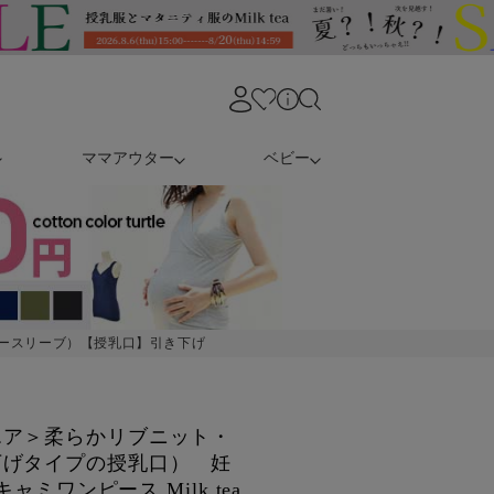
ママアウター
ベビー
ースリーブ）【授乳口】引き下げ
エア＞柔らかリブニット・
下げタイプの授乳口） 妊
ャミワンピース Milk tea