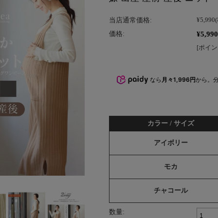
当店通常価格:
¥5,990
¥5,990
価格:
[ポイン
なら
月々1,996円
から。
カラー / サイズ
アイボリー
モカ
チャコール
数量: