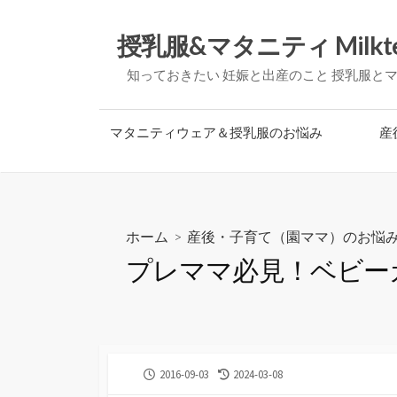
コ
ン
授乳服&マタニティ Milkt
テ
知っておきたい 妊娠と出産のこと 授乳服と
ン
ツ
へ
マタニティウェア＆授乳服のお悩み
産
ス
キ
ッ
プ
ホーム
>
産後・子育て（園ママ）のお悩
プレママ必見！ベビー
公
最
2016-09-03
2024-03-08
開
終