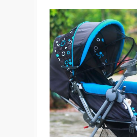
日
更
新
日