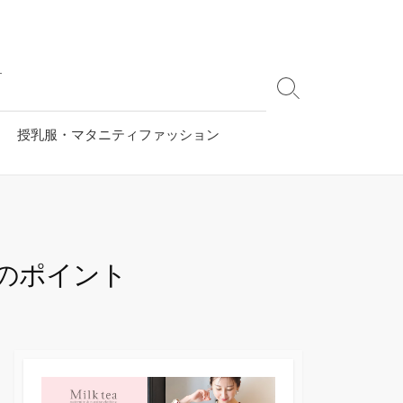
す
検
索
切
授乳服・マタニティファッション
り
替
え
のポイント