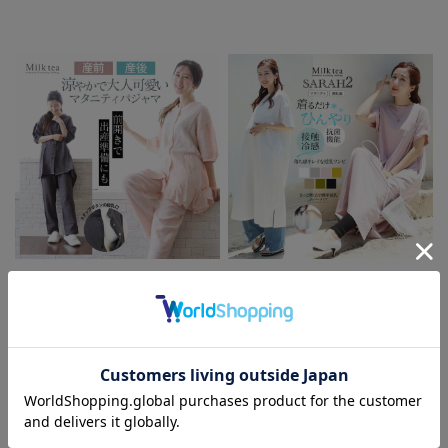
＜産前産後・授乳口付きパ
【13時までのご注文で即
ジャマ＞涼しげなシボのあ
日発送対象】 ＜授乳服・
るダブルガーゼ素材 コッ
マタニティ＞サラ2・接触
トン100％ボリューム袖パ
冷感＆抗菌機能付き！さら
ジャマ【585026】
っと快適ワンピース
【585072】授乳服 マタニ
【6315231A】 授乳服 マ
ティ 妊娠 出産 産前産後
タニティ服 機能素材 ロン
マタニティウエア マタニ
グTシャツ ワンピース 大