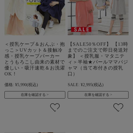
＜授乳ケープ＆おんぶ・抱
【SALE50％OFF】 【13時
っこ＞UVカット＆接触冷
までのご注文で即日発送対
感・授乳ケープパーカー
象】 ＜授乳服・マタニテ
とうもろこし由来の素材で
ィ＞半袖★パールママパジ
優しい・吸汗速乾＆お洗濯
ャマ（当て布付きの授乳
OK！
口）
価格:
¥5,990
(税込)
SALE:
¥2,995
(税込)
在庫を確認する
在庫を確認する