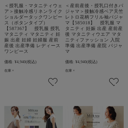
＜授乳服・マタニティウェ
＜産前産後・授乳口付きパ
ア＞接触冷感リネンライク
ジャマ＞接触冷感ベア天竺
ショルダータックワンピー
レトロ花柄フリル袖パジャ
ス（ボタンタイプ）
マ【585018】 授乳服 マ
【587367】 授乳服 授乳
タニティ 妊娠 出産 産前産
マタニティ マタニティ 妊
後 マタニティウエア マタ
娠 出産 妊婦 妊婦服 産前
ニティファッション 入院
産後 出産準備 レディース
準備 出産準備 産院 パジャ
ワンピース
マ
価格:
¥4,940
(税込)
価格:
¥4,940
(税込)
在庫 ×
在庫 ×