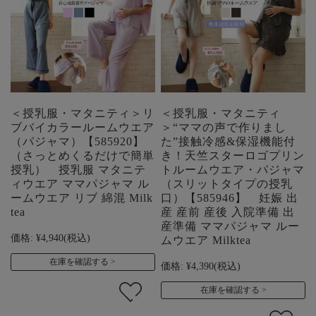
＜授乳服・マタニティ＞リ
＜授乳服・マタニティ
ブバイカラールームウエア
＞“ママの声で作りまし
（パジャマ）【585920】
た”接触冷感&保湿機能付
（さっとめくるだけで簡単
き！天竺スターロゴプリン
授乳） 授乳服 マタニテ
トルームウエア・パジャマ
ィウエア ママパジャマ ル
（スリットタイプの授乳
ームウエア リブ 綿混 Milk
口）【585946】 妊娠 出
tea
産 産前 産後 入院準備 出
産準備 ママパジャマ ルー
価格:
¥4,940
(税込)
ムウエア Milktea
在庫を確認する
価格:
¥4,390
(税込)
在庫を確認する