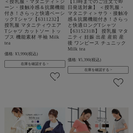
＜授乳服・マタニティ＞ジ
【13時までのご注文で即
ーン・接触冷感＆抗菌機能
日発送対象】 ＜授乳服・
付き！さらっと快適ベーシ
マタニティ＞サラ・接触冷
ックTシャツ【6311232】
感＆抗菌機能付き！さらっ
授乳服 マタニティウエア
と快適ロングTシャツ
Tシャツ カットソー トッ
【6315231B】 授乳服 マタ
プス 機能素材 半袖 Milk
ニティ 妊娠 出産 産前 産
tea
後 ワンピース チュニック
Milk tea
価格:
¥3,990
(税込)
価格:
¥5,390
(税込)
在庫を確認する
在庫を確認する