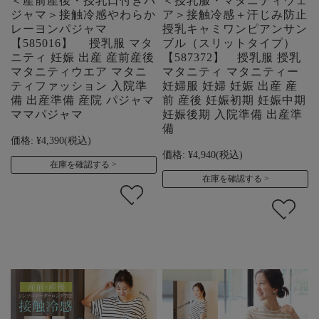
＜産前産後・授乳口付きパ
＜授乳服・マタニティウェ
ジャマ＞接触冷感やわらか
ア＞接触冷感＋汗じみ防止
レーヨンパジャマ
授乳キャミワンピアンサン
【585016】 授乳服 マタ
ブル（スリットタイプ）
ニティ 妊娠 出産 産前産後
【587372】 授乳服 授乳
マタニティウエア マタニ
マタニティ マタニティー
ティファッション 入院準
妊婦服 妊婦 妊娠 出産 産
備 出産準備 産院 パジャマ
前 産後 妊娠初期 妊娠中期
ママパジャマ
妊娠後期 入院準備 出産準
備
価格:
¥4,390
(税込)
価格:
¥4,940
(税込)
在庫を確認する
在庫を確認する