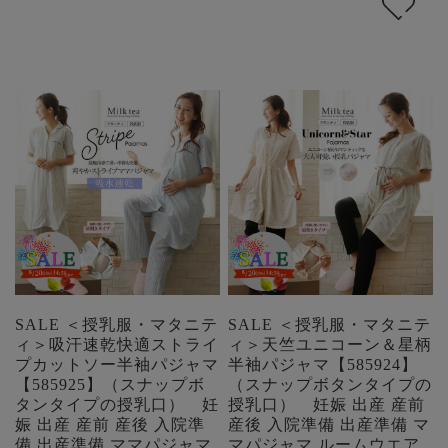
SALE ＜授乳服・マタニテ
SALE ＜授乳服・マタニテ
ィ＞吸汗速乾快適ストライ
ィ＞天竺ユニコーン＆星柄
プカットソー半袖パジャマ
半袖パジャマ【585924】
【585925】（スナップボ
（スナップボタンタイプの
タンタイプの授乳口） 妊
授乳口） 妊娠 出産 産前
娠 出産 産前 産後 入院準
産後 入院準備 出産準備 マ
備 出産準備 ママパジャマ
マパジャマ ルームウエア