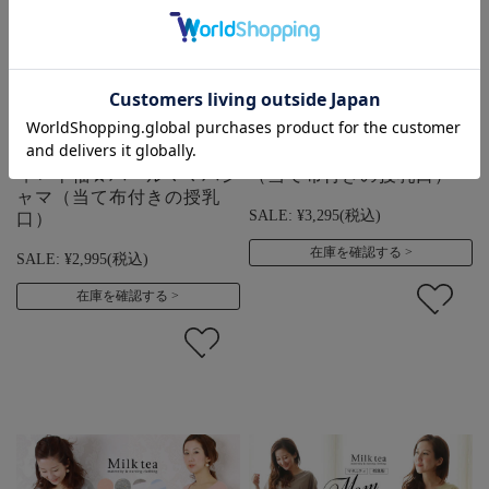
【SALE50％OFF】 【13時
【SALE50％OFF】＜授乳
までのご注文で即日発送対
服・マタニティ＞新色追
象】 ＜授乳服・マタニテ
加！パール☆ママパジャマ
ィ＞半袖★パールママパジ
（当て布付きの授乳口）
ャマ（当て布付きの授乳
SALE:
¥3,295
(税込)
口）
在庫を確認する
SALE:
¥2,995
(税込)
在庫を確認する