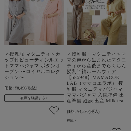
＜授乳服 マタニティ＞カ
＜授乳服・マタニティ＞マ
ップ付ビューティシルエッ
マの声から生まれたマタニ
トママパジャマ ボタンオ
ティから産後までらくちん
ープン 〜ロイヤルコレク
授乳半袖ルームウェア
ション〜
【585948】MAMACOE
LAB（ママコエラボ） 授
価格:
¥8,490
(税込)
乳服 マタニティパジャマ
ママパジャマ 入院準備 出
在庫を確認する
産準備 妊娠 出産 Milk tea
価格:
¥4,390
(税込)
在庫 ×