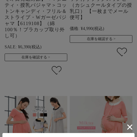
ティ・授乳パジャマ＞コッ
（カシュクールタイプの授
トンキャンディ・フリル＆
乳口） 【一枚までメール
ストライプ・Wガーゼパジ
便可】
ャマ【6119108】（綿
価格:
¥4,990
(税込)
100％！ブラカップ取り外
し可）
在庫を確認する
SALE:
¥6,390
(税込)
在庫を確認する