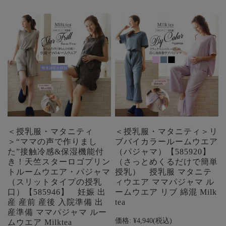
＜授乳服・マタニティ
＜授乳服・マタニティ＞リ
＞“ママの声で作りまし
ブバイカラールームウエア
た”接触冷感&保湿機能付
（パジャマ）【585920】
き！天竺スターロゴプリン
（さっとめくるだけで簡単
トルームウエア・パジャマ
授乳） 授乳服 マタニテ
（スリットタイプの授乳
ィウエア ママパジャマ ル
口）【585946】 妊娠 出
ームウエア リブ 綿混 Milk
産 産前 産後 入院準備 出
tea
産準備 ママパジャマ ルー
価格:
¥4,940
(税込)
ムウエア Milktea