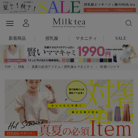
新着商品
授乳服
マタニティ
SALE
TOP
特集
真夏の必須アイテム！授乳服＆マタニティ
快適パジャマ