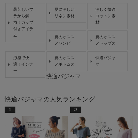
暑苦しいブ
夏に涼しい
涼しく快適
ラから解
リネン素材
コットン素
放！カップ
材
付きアイテ
ム
夏のオスス
夏のオスス
メワンピ
メトップス
涼感で快
夏のオスス
快適パジャ
適！インナ
メボトムス
マ
ー
快適パジャマ
快適パジャマの人気ランキング