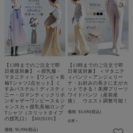
【13時までのご注文で即
【13時までのご注文で即
日発送対象】 ＜授乳服・
日発送対象】 ＜マタニテ
マタニティ＞【ワンピ＋長
ィパンツ＞アンジェリー
袖Tシャツ2点セット】く
ナ・お好みの長さに丈がカ
すみパステル！ディスティ
ットできる！美脚プリーツ
ニー・ロマンティックリボ
ワイドパンツ（産前産
ンギャザーワンピース＆ジ
後） ウエスト調整可能！
ャンスカ＋授乳長袖ロング
価格:
¥4,690
(税込)
Tシャツ（スリットタイプ
の授乳口）【6026101】
在庫 ×
価格:
¥6,990
(税込)