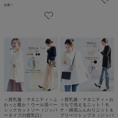
在庫 ×
＜授乳服・マタニティ＞ふ
＜授乳服・マタニティ＞お
わっと暖か！ウール混ベー
うちで洗えるニット！モ
シックカットソー（ジッパ
ナ・綿混ふんわりニット＆
ータイプの授乳口）
プリーツトップス（ジッパ