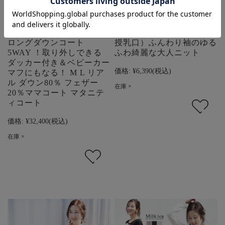
ママコート アウター
＜授乳服・マタニティ＞ジ
Royal Milk tea プレミアム
ュエル（ジッパータイプの
ロングダウンコート
授乳口）ふんわり袖のゆる
5WAY ！取り外しできる
ふわ綺麗な大人ニット
ダッカー付き＆ベビーカー
価格:
¥6,390
(税込)
マフにもなる！ M L リア
ル ダウン80％ フェザー
在庫 ×
20％ママコート マタニテ
ィコート
価格:
¥32,400
(税込)
在庫 ×