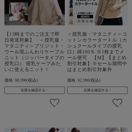
【13時までのご注文で即
＜授乳服・マタニティ＞コ
日発送対象】 ＜授乳服・
ットンカラータートル（カ
マタニティ＞ブリジット・
シュクールタイプの授乳
ウール混ふんわりケーブル
口）綿100％ ※1枚までメ
ニット（ジッパータイプの
ール便可 【M】【まとめ
授乳口） 授乳ケープみた
割引対象】※セール期間中
いに使えるニット！
はまとめ割引対象外
価格:
¥8,990
(税込)
価格:
¥2,990
(税込)
在庫を確認する
在庫を確認する