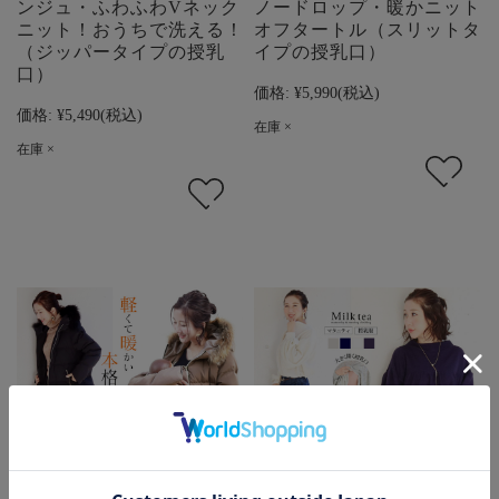
ンジュ・ふわふわVネック
ノードロップ・暖かニット
ニット！おうちで洗える！
オフタートル（スリットタ
（ジッパータイプの授乳
イプの授乳口）
口）
価格:
¥5,990
(税込)
価格:
¥5,490
(税込)
在庫 ×
在庫 ×