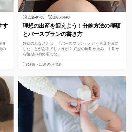
公
最
2025-04-09
2025-04-09
開
終
すす
理想の出産を迎えよう！分娩方法の種類
日
更
新
とバースプランの書き方
日
検査
妊婦のみなさんは、「バースプラン」という言葉を耳に
腹の
したことがあるでしょうか？ 妊娠の周期が進み、中期か
ら後期の初め頃にな...
カ
妊娠・出産のお悩み
テ
ゴ
リ
ー