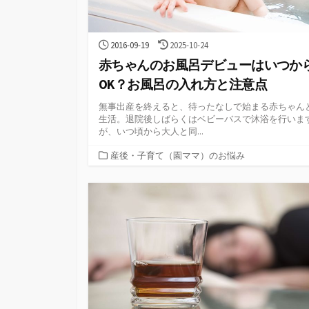
公
最
2016-09-19
2025-10-24
開
終
赤ちゃんのお風呂デビューはいつか
日
更
新
OK？お風呂の入れ方と注意点
日
無事出産を終えると、待ったなしで始まる赤ちゃん
生活。退院後しばらくはベビーバスで沐浴を行いま
が、いつ頃から大人と同...
カ
産後・子育て（園ママ）のお悩み
テ
ゴ
リ
ー