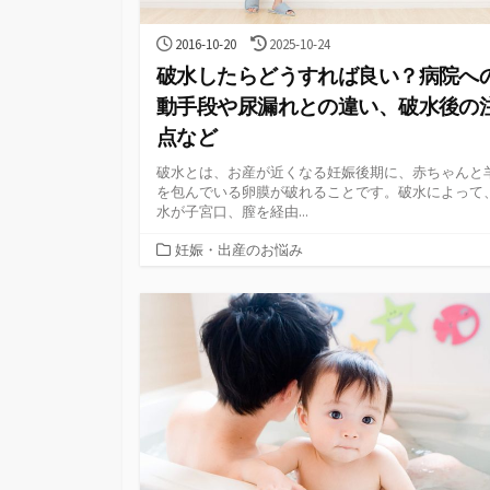
公
最
2016-10-20
2025-10-24
開
終
破水したらどうすれば良い？病院へ
日
更
新
動手段や尿漏れとの違い、破水後の
日
点など
破水とは、お産が近くなる妊娠後期に、赤ちゃんと
を包んでいる卵膜が破れることです。破水によって
水が子宮口、膣を経由...
カ
妊娠・出産のお悩み
テ
ゴ
リ
ー