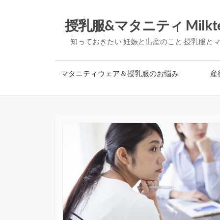
コ
ン
授乳服&マタニティ Milkt
テ
知っておきたい 妊娠と出産のこと 授乳服と
ン
ツ
へ
マタニティウェア＆授乳服のお悩み
産
ス
キ
ッ
プ