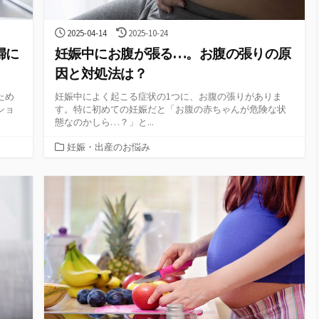
公
最
2025-04-14
2025-10-24
開
終
婦に
妊娠中にお腹が張る…。お腹の張りの原
日
更
新
因と対処法は？
日
ため
妊娠中によく起こる症状の1つに、お腹の張りがありま
ショ
す。特に初めての妊娠だと「お腹の赤ちゃんが危険な状
態なのかしら…？」と...
カ
妊娠・出産のお悩み
テ
ゴ
リ
ー