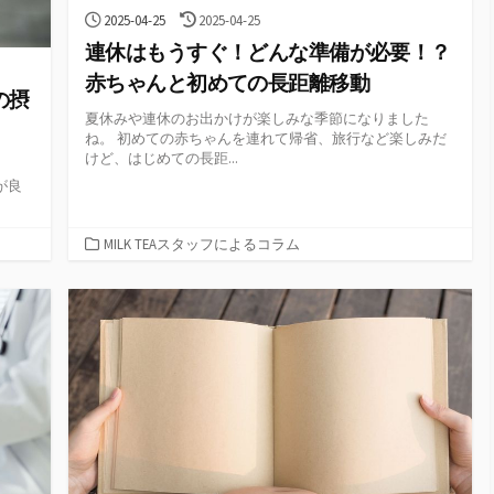
公
最
2025-04-25
2025-04-25
開
終
連休はもうすぐ！どんな準備が必要！？
日
更
新
赤ちゃんと初めての長距離移動
日
の摂
夏休みや連休のお出かけが楽しみな季節になりました
ね。 初めての赤ちゃんを連れて帰省、旅行など楽しみだ
けど、はじめての長距...
が良
カ
MILK TEAスタッフによるコラム
テ
ゴ
リ
ー