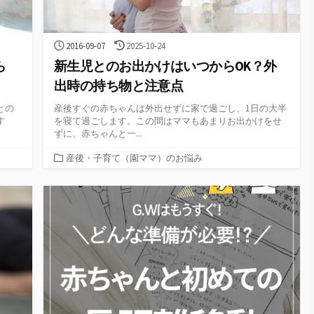
公
最
2016-09-07
2025-10-24
開
終
ら
新生児とのお出かけはいつからOK？外
日
更
新
出時の持ち物と注意点
日
との
産後すぐの赤ちゃんは外出せずに家で過ごし、1日の大半
す
を寝て過ごします。この間はママもあまりお出かけをせ
ずに、赤ちゃんと一...
カ
産後・子育て（園ママ）のお悩み
テ
ゴ
リ
ー