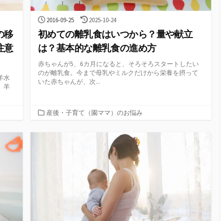
公
最
2016-09-25
2025-10-24
開
終
の移
初めての離乳食はいつから？量や献立
日
更
新
注意
は？基本的な離乳食の進め方
日
赤ちゃんが5、6カ月になると、そろそろスタートしたい
のが離乳食。今まで母乳やミルクだけから栄養を摂って
羊水
いた赤ちゃんが、次...
、羊
カ
産後・子育て（園ママ）のお悩み
テ
ゴ
リ
ー