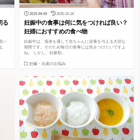
公
最
2025-04-09
2025-10-24
開
終
切る
妊娠中の食事は何に気をつければ良い？
日
更
新
妊婦におすすめの食べ物
日
襲い
妊娠中は、母体を通して赤ちゃんに栄養を与える大切な
は、
期間です。そのため毎日の食事には気をつけたいですよ
ね。 しかし、妊娠初...
カ
妊娠・出産のお悩み
テ
ゴ
リ
ー