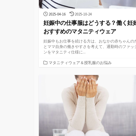
公
最
2025-04-16
2025-10-24
開
終
妊娠中の仕事服はどうする？働く妊
日
更
新
おすすめのマタニティウェア
日
妊娠中もお仕事を続ける方は、おなかの赤ちゃんの
とママ自身の働きやすさを考えて、通勤時のファッ
ンをマタニティ仕様に...
カ
マタニティウェア＆授乳服のお悩み
テ
ゴ
リ
ー