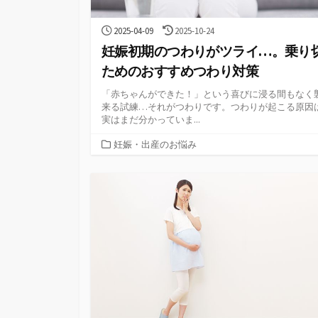
公
最
2025-04-09
2025-10-24
開
終
妊娠初期のつわりがツライ…。乗り
日
更
新
ためのおすすめつわり対策
日
「赤ちゃんができた！」という喜びに浸る間もなく
来る試練…それがつわりです。つわりが起こる原因
実はまだ分かっていま...
カ
妊娠・出産のお悩み
テ
ゴ
リ
ー