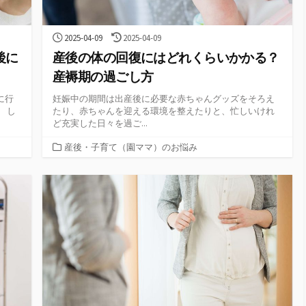
公
最
2025-04-09
2025-04-09
開
終
後に
産後の体の回復にはどれくらいかかる？
日
更
新
産褥期の過ごし方
日
に行
妊娠中の期間は出産後に必要な赤ちゃんグッズをそろえ
 し
たり、赤ちゃんを迎える環境を整えたりと、忙しいけれ
ど充実した日々を過ご...
カ
産後・子育て（園ママ）のお悩み
テ
ゴ
リ
ー