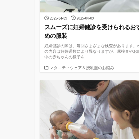
公
最
2025-04-09
2025-04-09
開
終
スムーズに妊婦健診を受けられるお
日
更
新
めの服装
日
妊婦健診の際は、毎回さまざまな検査があります。
の内容は妊娠週数により異なりますが、尿検査やお
中の赤ちゃんの様子を...
カ
マタニティウェア＆授乳服のお悩み
テ
ゴ
リ
ー