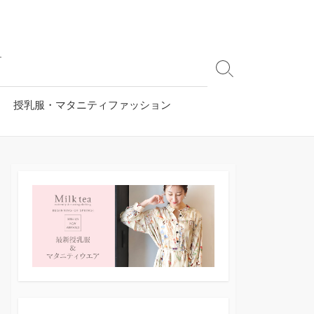
す
検
索
切
授乳服・マタニティファッション
り
替
え