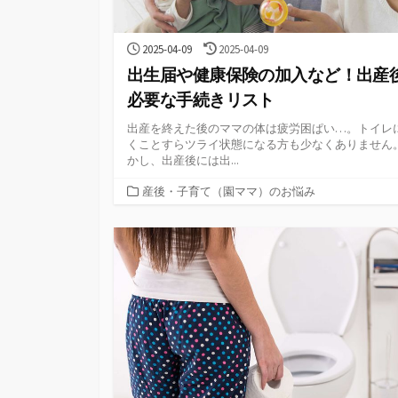
公
最
2025-04-09
2025-04-09
開
終
出生届や健康保険の加入など！出産
日
更
新
必要な手続きリスト
日
出産を終えた後のママの体は疲労困ぱい…。トイレ
くことすらツライ状態になる方も少なくありません。
かし、出産後には出...
カ
産後・子育て（園ママ）のお悩み
テ
ゴ
リ
ー