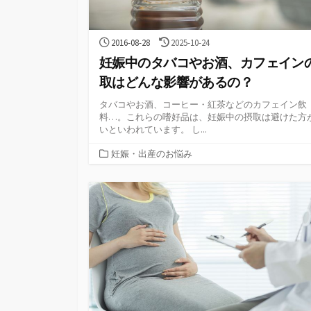
公
最
2016-08-28
2025-10-24
開
終
妊娠中のタバコやお酒、カフェイン
日
更
新
取はどんな影響があるの？
日
タバコやお酒、コーヒー・紅茶などのカフェイン飲
料…。これらの嗜好品は、妊娠中の摂取は避けた方
いといわれています。 し...
カ
妊娠・出産のお悩み
テ
ゴ
リ
ー