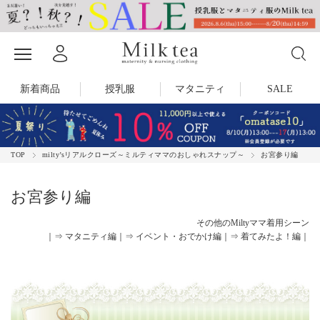
新着商品
授乳服
マタニティ
SALE
TOP
milty’sリアルクローズ～ミルティママのおしゃれスナップ～
お宮参り編
お宮参り編
その他のMiltyママ着用シーン
｜
⇒ マタニティ編
｜
⇒ イベント・おでかけ編
｜
⇒ 着てみたよ！編
｜