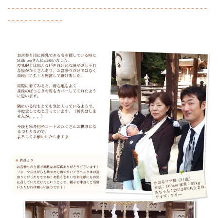
- - - - - - - - - - - - - - - - - - - - - - - - - - - - - - - - - - - - - - - - - - - - - -
- - - - - - - - - - - - -