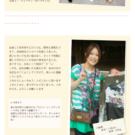
- - - - - - - - - - - - - - - - - - - - - - - - - - - - - - - - - - - - - - - - - - - - - -
- - - - - - - - - - - - -