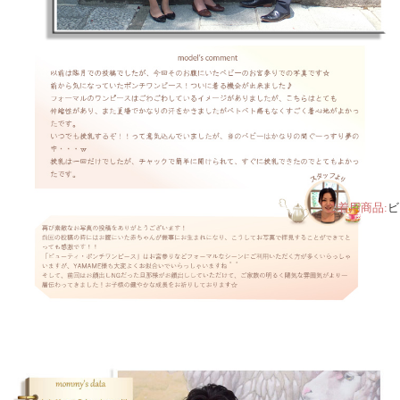
ご着用商品:
ビ