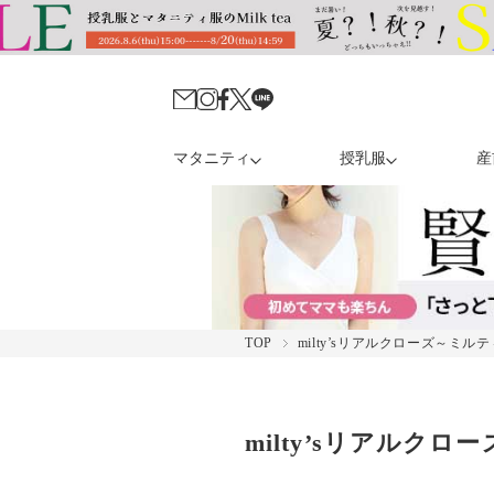
マタニティ
授乳服
産
TOP
milty’sリアルクローズ～ミ
milty’sリアル