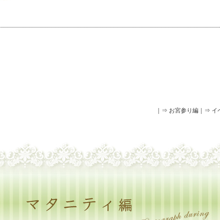
｜
⇒ お宮参り編
｜
⇒ 