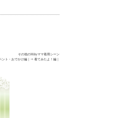
その他のMiltyママ着用シーン
イベント・おでかけ編
｜
⇒ 着てみたよ！編
｜