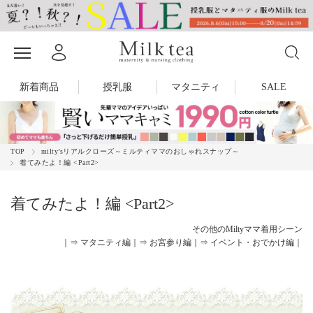
新着商品
授乳服
マタニティ
SALE
TOP
milty’sリアルクローズ～ミルティママのおしゃれスナップ～
着てみたよ！編 <Part2>
着てみたよ！編 <Part2>
その他のMiltyママ着用シーン
｜
⇒ マタニティ編
｜
⇒ お宮参り編
｜
⇒ イベント・おでかけ編
｜