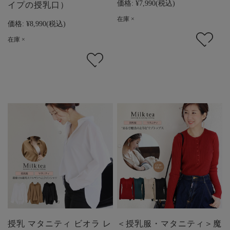
価格:
¥7,990
(税込)
イプの授乳口）
在庫 ×
価格:
¥8,990
(税込)
在庫 ×
授乳 マタニティ ビオラ レ
＜授乳服・マタニティ＞魔