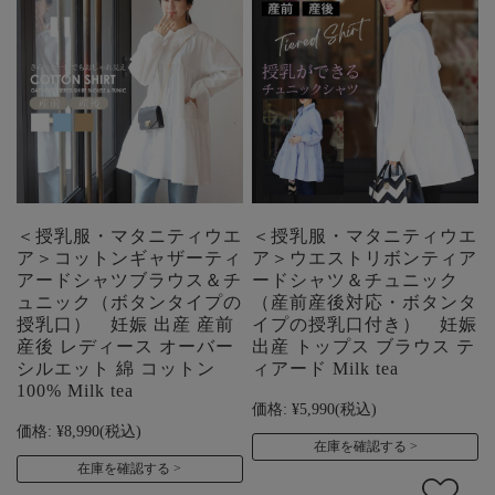
＜授乳服・マタニティウエ
＜授乳服・マタニティウエ
ア＞コットンギャザーティ
ア＞ウエストリボンティア
アードシャツブラウス＆チ
ードシャツ＆チュニック
ュニック（ボタンタイプの
（産前産後対応・ボタンタ
授乳口） 妊娠 出産 産前
イプの授乳口付き） 妊娠
産後 レディース オーバー
出産 トップス ブラウス テ
シルエット 綿 コットン
ィアード Milk tea
100% Milk tea
価格:
¥5,990
(税込)
価格:
¥8,990
(税込)
在庫を確認する
在庫を確認する