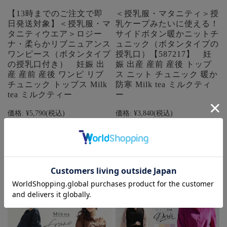
【13時までのご注文で即
＜授乳服・マタニティ＞授
日発送対象】＜授乳服・マ
乳ケープみたいに使える！
タニティウエア＞ロジー
サイドボタン暖かニットチ
ナ・柔らかリブニュアンス
ュニック（ボタンタイプの
ワンピース（ボタンタイプ
授乳口）【587217】 妊
の授乳口付き） 妊娠 出
娠 出産 産前 産後 トップ
産 産前 産後 ワンピ リブ
ス ニット チュニック 暖か
チュニック トップス Milk
防寒 Milk tea ミルクティ
tea ミルクティー
ー
価格:
¥5,790
(税込)
価格:
¥3,840
(税込)
在庫 ×
在庫 ×