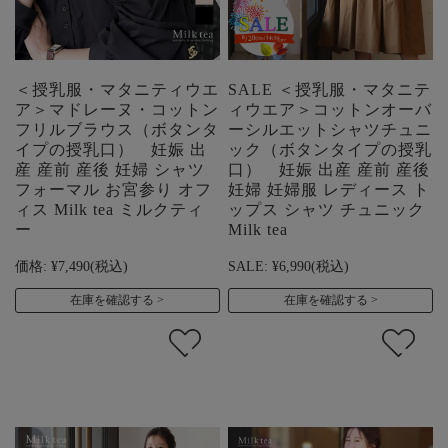
＜授乳服・マタニティウエ
SALE ＜授乳服・マタニテ
ア＞マドレーヌ・コットン
ィウエア＞コットンオーバ
フリルブラウス（ボタンタ
ーシルエットシャツチュニ
イプの授乳口） 妊娠 出
ック（ボタンタイプの授乳
産 産前 産後 妊婦 シャツ
口） 妊娠 出産 産前 産後
フォーマル お宮参り オフ
妊婦 妊婦服 レディース ト
ィス Milk tea ミルクティ
ップス シャツ チュニック
ー
Milk tea
価格:
¥7,490
(税込)
SALE:
¥6,990
(税込)
在庫を確認する
在庫を確認する