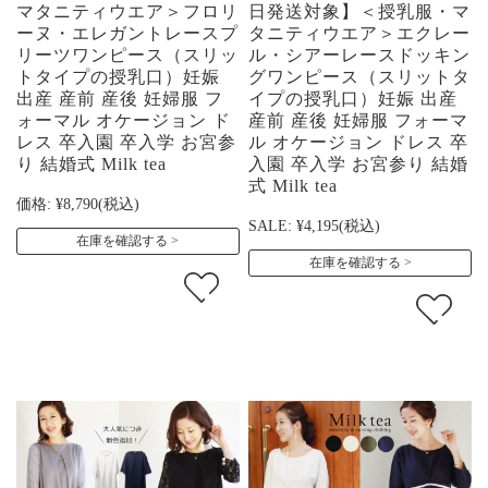
マタニティウエア＞フロリ
日発送対象】＜授乳服・マ
ーヌ・エレガントレースプ
タニティウエア＞エクレー
リーツワンピース（スリッ
ル・シアーレースドッキン
トタイプの授乳口）妊娠
グワンピース（スリットタ
出産 産前 産後 妊婦服 フ
イプの授乳口）妊娠 出産
ォーマル オケージョン ド
産前 産後 妊婦服 フォーマ
レス 卒入園 卒入学 お宮参
ル オケージョン ドレス 卒
り 結婚式 Milk tea
入園 卒入学 お宮参り 結婚
式 Milk tea
価格:
¥8,790
(税込)
SALE:
¥4,195
(税込)
在庫を確認する
在庫を確認する