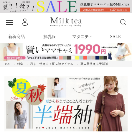
新着商品
授乳服
マタニティ
SALE
TOP
特集
秋まで使える！夏→秋アイテム
夏→秋使える半端袖