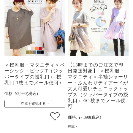
＜授乳服・マタニティ＞ベ
【13時までのご注文で即
ーシック・ビッグT（ジッ
日発送対象】 ＜授乳服・
パータイプの授乳口） 授
マタニティ＞半袖シャーリ
乳口 1枚までメール便可♪
ー・ふんわりティアードが
大人可愛いチュニックトッ
価格:
¥3,990
(税込)
プス（ジッパータイプの授
乳口）※1枚までメール便
在庫を確認する
可
価格:
¥7,390
(税込)
在庫 ×