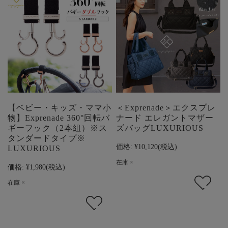
【ベビー・キッズ・ママ小
＜Exprenade＞エクスプレ
物】Exprenade 360°回転バ
ナード エレガントマザー
ギーフック（2本組）※ス
ズバッグLUXURIOUS
タンダードタイプ※
価格:
¥10,120
(税込)
LUXURIOUS
在庫 ×
価格:
¥1,980
(税込)
在庫 ×