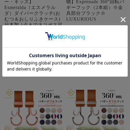
ー・キッズ】
物】Exprenade 360°回転バ
Esmeralda（エスメラル
ギーフック（2本組）※金
ダ）ダイパークラッチ(お
具部分ブラック※
むつ＆おしりふきケース)
LUXURIOUS
日本製 1点までネコポス可
価格:
¥2,200
(税込)
♪
在庫を確認する
SALE:
¥2,536
(税込)
在庫を確認する