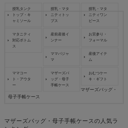
授乳タンク
授乳・マタ
授乳・マタ
トップ・キ
ニティトッ
ニティワン
ャミソール
プス
ピース
マタニティ
産前産後イ
お宮参り・
対応ボトム
ンナー
フォーマル
ス
ママパジャ
産後アイテ
マ
ム
ママコー
マザーズバ
おむつケー
ト・アウタ
ッグ・母子
キ・ギフト
ー
手帳ケース
マザーズバッグ・
母子手帳ケース
マザーズバッグ・母子手帳ケースの人気ラ