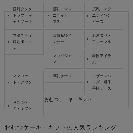
授乳タンク
授乳・マタ
授乳・マタ
トップ・キ
ニティトッ
ニティワン
ャミソール
プス
ピース
マタニティ
産前産後イ
お宮参り・
対応ボトム
ンナー
フォーマル
ス
ママパジャ
産後アイテ
マ
ム
ママコー
授乳ケープ
マザーズバ
ト・アウタ
ッグ・母子
ー
手帳ケース
おむつケーキ・ギフト
おむつケー
キ・ギフト
おむつケーキ・ギフトの人気ランキング