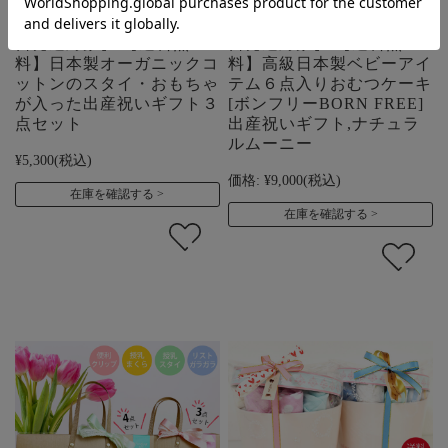
【13時までのご注文で即
【13時までのご注文で即
日発送対象】 【送料無
日発送対象】 【送料無
料】日本製オーガニックコ
料】高級日本製ベビーアイ
ットンのスタイ・おもちゃ
テム６点入りおむつケーキ
が入った出産祝いギフト３
[ボンフリーBORN FREE]
点セット
出産祝いギフト,ナチュラ
ルムーニー
¥5,300
(税込)
価格:
¥9,000
(税込)
在庫を確認する
在庫を確認する