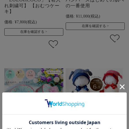
れ刺繍可】 【おむつケー
の一番使用
キ】
価格:
¥11,000
(税込)
価格:
¥7,800
(税込)
在庫を確認する
在庫を確認する