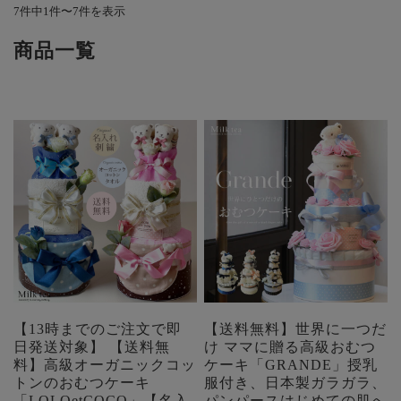
7件中1件〜7件を表示
商品一覧
【13時までのご注文で即
【送料無料】世界に一つだ
日発送対象】 【送料無
け ママに贈る高級おむつ
料】高級オーガニックコッ
ケーキ「GRANDE」授乳
トンのおむつケーキ
服付き、日本製ガラガラ、
「LOLOetCOCO」【名入
パンパースはじめての肌へ