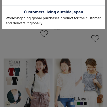
ーブビッグプルオーバー
目線のチュニックパーカ
ジッパータイプ
（ジッパータイプの授乳
口）
価格:
¥5,390
(税込)
価格:
¥5,990
(税込)
在庫 ×
在庫 ×