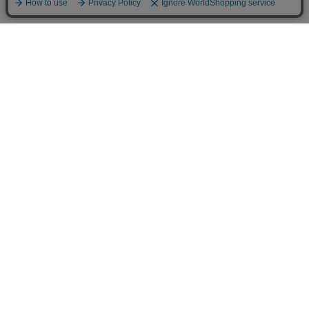
お買い物ガイド
マイページ
新着アイテム
再入荷アイテム
ランキング
ホーム
ミルクティーについて
お知らせ
コラム
スタッフブログ
Giftについて
Milk teaメンバーズクラブについて