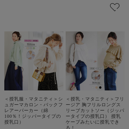
＜授乳服・マタニティ＞シ
＜授乳・マタニティ＞フリ
ュガーマカロン・バックフ
ージア 胸フリルロングス
レアーパーカー（綿
リーブカットソー（ジッパ
100％！ジッパータイプの
ータイプの授乳口） 授乳
授乳口）
ケープみたいに授乳でき
る！