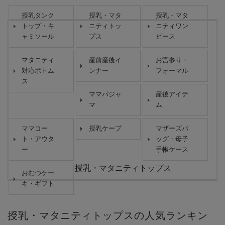
授乳タンク
授乳・マタ
授乳・マタ
トップ・キ
ニティトッ
ニティワン
ャミソール
プス
ピース
マタニティ
産前産後イ
お宮参り・
対応ボトム
ンナー
フォーマル
ス
ママパジャ
産後アイテ
マ
ム
ママコー
授乳ケープ
マザーズバ
ト・アウタ
ッグ・母子
ー
手帳ケース
授乳・マタニティトップス
おむつケー
キ・ギフト
授乳・マタニティトップスの人気ランキン