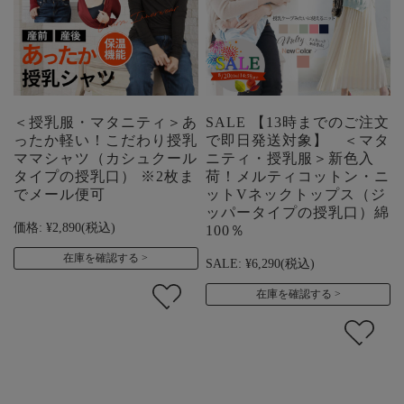
＜授乳服・マタニティ＞あ
SALE 【13時までのご注文
ったか軽い！こだわり授乳
で即日発送対象】 ＜マタ
ママシャツ（カシュクール
ニティ・授乳服＞新色入
タイプの授乳口） ※2枚ま
荷！メルティコットン・ニ
でメール便可
ットVネックトップス（ジ
ッパータイプの授乳口）綿
価格:
¥2,890
(税込)
100％
在庫を確認する
SALE:
¥6,290
(税込)
在庫を確認する