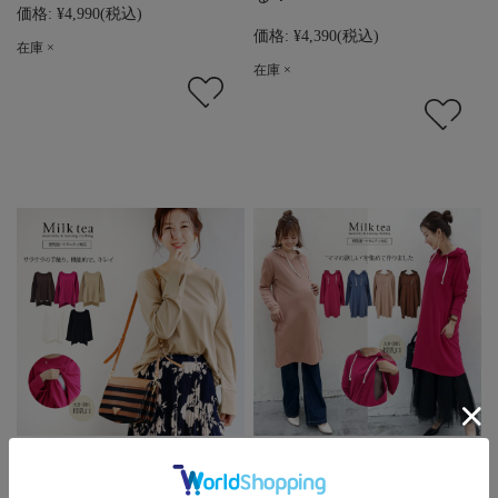
価格:
¥4,990
(税込)
価格:
¥4,390
(税込)
在庫 ×
在庫 ×
授乳服 マタニティ服 ミシ
2019新作＜授乳服・マタ
ェル・シンプルロングスリ
ニティ服＞ルーシー・ママ