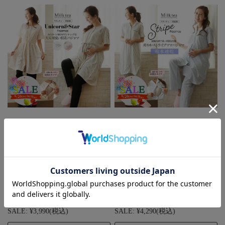
SALE ＜授乳服・マタニテ
SALE ＜授乳服・マタニテ
ィ＞天竺ユニコーン＆星柄
ィ＞吸汗速乾快適ストライ
半袖パジャマ【585924】
プカットソー半袖パジャマ
（スナップボタンタイプの
【585925】（スナップボ
授乳口） 妊娠 出産 産前
タンタイプの授乳口） 妊
産後 入院準備 出産準備 マ
娠 出産 産前 産後 入院準
マパジャマ ルームウエア
備 出産準備 ママパジャマ
Milktea
ルームウエア Milk tae
SALE:
¥3,990
(税込)
SALE:
¥4,290
(税込)