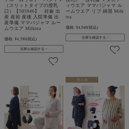
（スリットタイプの授乳
ィウエア ママパジャマ ル
口）【585946】 妊娠 出
ームウエア リブ 綿混 Milk
産 産前 産後 入院準備 出
tea
産準備 ママパジャマ ルー
価格:
¥4,940
(税込)
ムウエア Milktea
在庫を確認する
価格:
¥4,390
(税込)
在庫を確認する