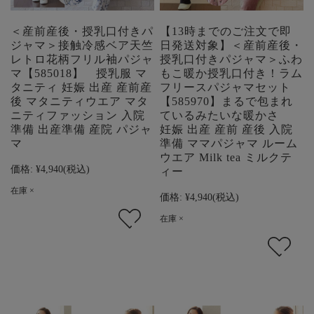
＜産前産後・授乳口付きパ
【13時までのご注文で即
ジャマ＞接触冷感ベア天竺
日発送対象】＜産前産後・
レトロ花柄フリル袖パジャ
授乳口付きパジャマ＞ふわ
マ【585018】 授乳服 マ
もこ暖か授乳口付き！ラム
タニティ 妊娠 出産 産前産
フリースパジャマセット
後 マタニティウエア マタ
【585970】まるで包まれ
ニティファッション 入院
ているみたいな暖かさ
準備 出産準備 産院 パジャ
妊娠 出産 産前 産後 入院
マ
準備 ママパジャマ ルーム
ウエア Milk tea ミルクテ
価格:
¥4,940
(税込)
ィー
在庫 ×
価格:
¥4,940
(税込)
在庫 ×