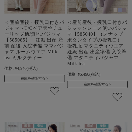
＜産前産後・授乳口付きパ
＜産前産後・授乳口付きパ
ジャマ＞T/Cベア天竺チュ
ジャマ＞レース使いパジャ
ーリップ柄/無地パジャマ
マ【585040】（スナップ
【585085】 妊娠 出産 産
ボタンタイプの授乳口）
前 産後 入院準備 ママパジ
授乳服 マタニティウエア
ャマ ルームウエア Milk
妊娠 出産 出産準備 入院準
tea ミルクティー
備 マタニティパジャマ
Milk tea
価格:
¥4,940
(税込)
価格:
¥5,490
(税込)
在庫を確認する
在庫を確認する