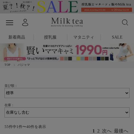
新着商品
授乳服
マタニティ
SALE
TOP
パジャマ
並び順：
在庫：
55件中1件〜40件を表示
1
2
次へ
最後へ