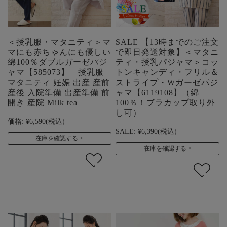
＜授乳服・マタニティ＞マ
SALE 【13時までのご注文
マにも赤ちゃんにも優しい
で即日発送対象】＜マタニ
綿100％ダブルガーゼパジ
ティ・授乳パジャマ＞コッ
ャマ【585073】 授乳服
トンキャンディ・フリル＆
マタニティ 妊娠 出産 産前
ストライプ・Wガーゼパジ
産後 入院準備 出産準備 前
ャマ【6119108】（綿
開き 産院 Milk tea
100％！ブラカップ取り外
し可）
価格:
¥6,590
(税込)
SALE:
¥6,390
(税込)
在庫を確認する
在庫を確認する