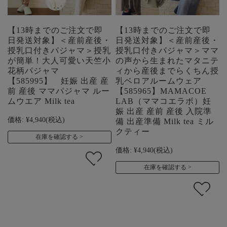
【13時までのご注文で即
【13時までのご注文で即
日発送対象】＜産前産後・
日発送対象】＜産前産後・
授乳口付きパジャマ＞授乳
授乳口付きパジャマ＞ママ
が簡単！大人可愛い天竺小
の声から生まれたマタニテ
花柄パジャマ
ィから産後までらくちん授
【585995】 妊娠 出産 産
乳ベロアルームウェア
前 産後 ママパジャマ ルー
【585965】MAMACOE
ムウエア Milk tea
LAB（ママコエラボ）妊
娠 出産 産前 産後 入院準
価格:
¥4,940
(税込)
備 出産準備 Milk tea ミル
クティー
在庫を確認する
価格:
¥4,940
(税込)
在庫を確認する