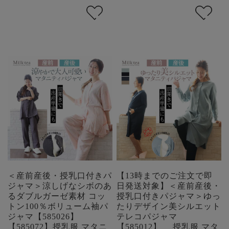
＜産前産後・授乳口付きパ
【13時までのご注文で即
ジャマ＞涼しげなシボのあ
日発送対象】＜産前産後・
るダブルガーゼ素材 コッ
授乳口付きパジャマ＞ゆっ
トン100％ボリューム袖パ
たりデザイン美シルエット
ジャマ【585026】
テレコパジャマ
【585072】授乳服 マタニ
【585012】 授乳服 マタ