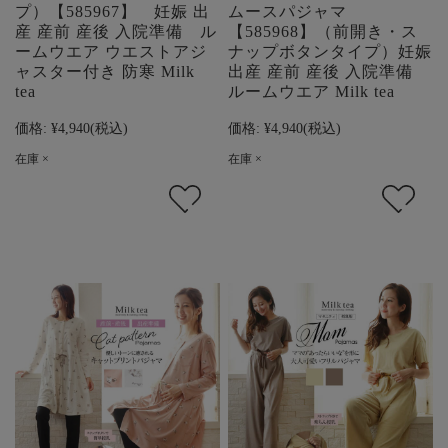
プ）【585967】 妊娠 出
ムースパジャマ
産 産前 産後 入院準備 ル
【585968】（前開き・ス
ームウエア ウエストアジ
ナップボタンタイプ）妊娠
ャスター付き 防寒 Milk
出産 産前 産後 入院準備
tea
ルームウエア Milk tea
価格:
¥4,940
(税込)
価格:
¥4,940
(税込)
在庫 ×
在庫 ×