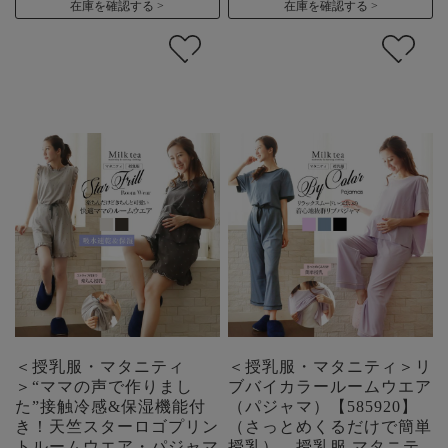
在庫を確認する
在庫を確認する
＜授乳服・マタニティ
＜授乳服・マタニティ＞リ
＞“ママの声で作りまし
ブバイカラールームウエア
た”接触冷感&保湿機能付
（パジャマ）【585920】
き！天竺スターロゴプリン
（さっとめくるだけで簡単
トルームウエア・パジャマ
授乳） 授乳服 マタニテ