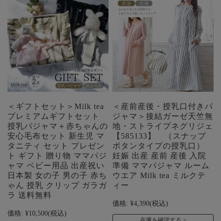
＜ギフトセット＞Milk tea
＜産前産後・授乳口付きパ
プレミアムギフトセット
ジャマ＞接結ガーゼ天竺無
授乳パジャマ＋赤ちゃんの
地・ストライプネグリジェ
安心毛布セット 新生児 マ
【585133】 （スナップ
タニティ セット プレゼン
ボタンタイプの授乳口）
ト ギフト 贈り物 ママパジ
妊娠 出産 産前 産後 入院
ャマ ベビー用品 出産祝い
準備 ママパジャマ ルーム
日本製 女の子 男の子 赤ち
ウエア Milk tea ミルクテ
ゃん 授乳 クリップ ガラガ
ィー
ラ 送料無料
価格:
¥4,390
(税込)
価格:
¥10,500
(税込)
在庫を確認する