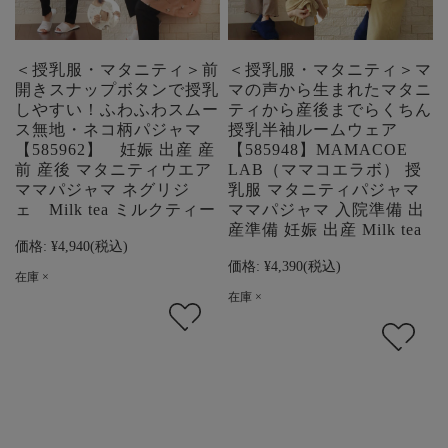
＜授乳服・マタニティ＞前
＜授乳服・マタニティ＞マ
開きスナップボタンで授乳
マの声から生まれたマタニ
しやすい！ふわふわスムー
ティから産後までらくちん
ス無地・ネコ柄パジャマ
授乳半袖ルームウェア
【585962】 妊娠 出産 産
【585948】MAMACOE
前 産後 マタニティウエア
LAB（ママコエラボ） 授
ママパジャマ ネグリジ
乳服 マタニティパジャマ
ェ Milk tea ミルクティー
ママパジャマ 入院準備 出
産準備 妊娠 出産 Milk tea
価格:
¥4,940
(税込)
価格:
¥4,390
(税込)
在庫 ×
在庫 ×