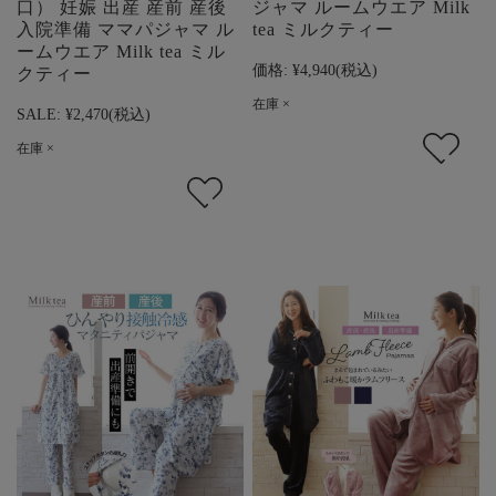
口） 妊娠 出産 産前 産後
ジャマ ルームウエア Milk
入院準備 ママパジャマ ル
tea ミルクティー
ームウエア Milk tea ミル
価格:
¥4,940
(税込)
クティー
在庫 ×
SALE:
¥2,470
(税込)
在庫 ×