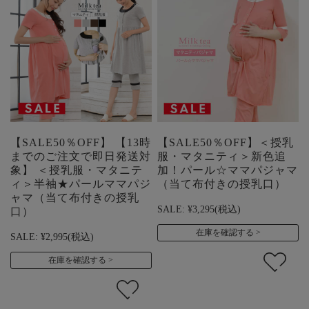
【SALE50％OFF】 【13時
【SALE50％OFF】＜授乳
までのご注文で即日発送対
服・マタニティ＞新色追
象】 ＜授乳服・マタニテ
加！パール☆ママパジャマ
ィ＞半袖★パールママパジ
（当て布付きの授乳口）
ャマ（当て布付きの授乳
SALE:
¥3,295
(税込)
口）
在庫を確認する
SALE:
¥2,995
(税込)
在庫を確認する