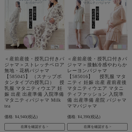
＜産前産後・授乳口付きパ
＜産前産後・授乳口付きパ
ジャマ＞ストレッチベロア
ジャマ＞接触冷感やわらか
無地・花柄パジャマ
レーヨンパジャマ
【585045】 （スナップボ
【585016】 授乳服 マタ
タンタイプの授乳口） 授
ニティ 妊娠 出産 産前産後
乳服 マタニティウエア 妊
マタニティウエア マタニ
娠 出産 出産準備 入院準備
ティファッション 入院準
マタニティパジャマ Milk
備 出産準備 産院 パジャマ
tea
ママパジャマ
価格:
¥4,940
(税込)
価格:
¥4,390
(税込)
在庫を確認する
在庫を確認する