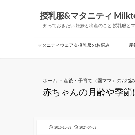
コ
ン
授乳服&マタニティ Milkt
テ
知っておきたい 妊娠と出産のこと 授乳服と
ン
ツ
へ
マタニティウェア＆授乳服のお悩み
産
ス
キ
ッ
プ
ホーム
>
産後・子育て（園ママ）のお悩
赤ちゃんの月齢や季節
公
最
2016-10-28
2024-04-02
開
終