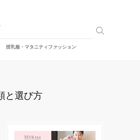
す
検
索
切
授乳服・マタニティファッション
り
替
え
類と選び方