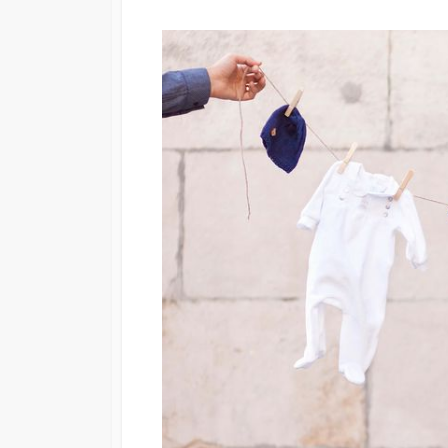
日
更
新
日