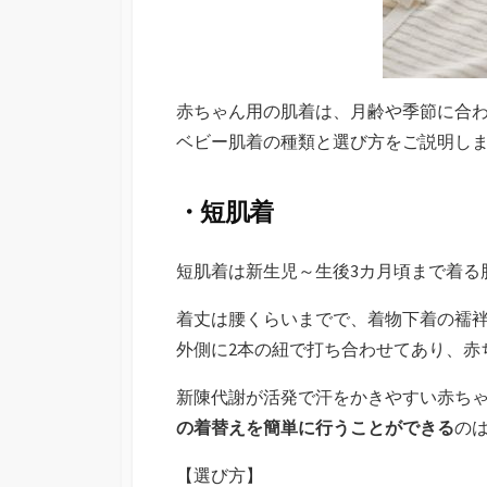
赤ちゃん用の肌着は、月齢や季節に合
ベビー肌着の種類と選び方をご説明し
・短肌着
短肌着は新生児～生後3カ月頃まで着る
着丈は腰くらいまでで、着物下着の襦袢
外側に2本の紐で打ち合わせてあり、赤
新陳代謝が活発で汗をかきやすい赤ち
の着替えを簡単に行うことができる
の
【選び方】