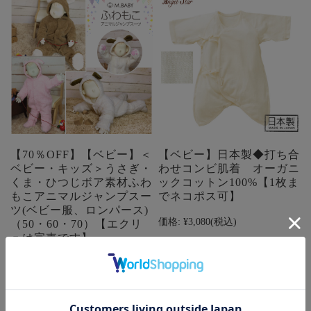
【70％OFF】【ベビー】＜
【ベビー】日本製◆打ち合
ベビー・キッズ＞うさぎ・
わせコンビ肌着 オーガニ
くま・ひつじボア素材ふわ
ックコットン100%【1枚ま
もこアニマルジャンプスー
でネコポス可】
ツ(ベビー服、ロンパース)
価格:
¥3,080
(税込)
（50・60・70）【エクリ
ュは完売です】
在庫を確認する
価格:
¥3,990
(税込)
在庫を確認する