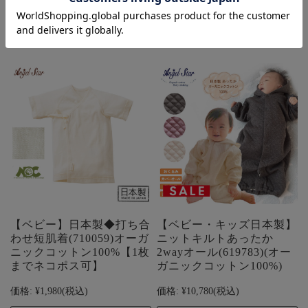
【ベビー】日本製◆打ち合
【ベビー・キッズ日本製】
わせ短肌着(710059)オーガ
ニットキルトあったか
ニックコットン100%【1枚
2wayオール(619783)(オー
までネコポス可】
ガニックコットン100%)
価格:
¥1,980
(税込)
価格:
¥10,780
(税込)