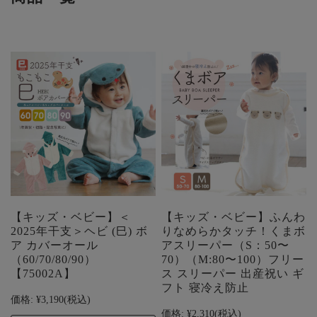
【キッズ・ベビー】＜
【キッズ・ベビー】ふんわ
2025年干支＞ヘビ (巳) ボ
りなめらかタッチ！くまボ
ア カバーオール
アスリーパー（S：50〜
（60/70/80/90）
70）（M:80〜100）フリー
【75002A】
ス スリーパー 出産祝い ギ
フト 寝冷え防止
価格:
¥3,190
(税込)
価格:
¥2,310
(税込)