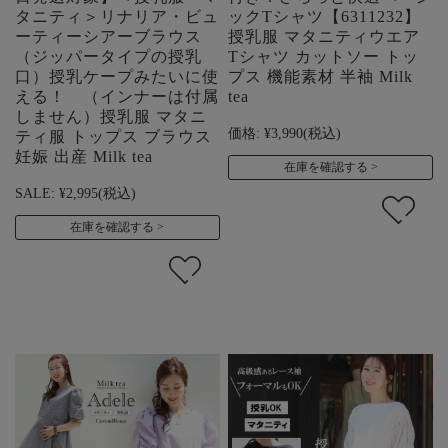
タニティ＞リナリア・ビュ
ックTシャツ【6311232】
ーティーシアーブラウス
授乳服 マタニティウエア
（ジッパータイプの授乳
Tシャツ カットソー トッ
口）授乳ケープみたいに使
プス 機能素材 半袖 Milk
える！ （インナーは付属
tea
しません）授乳服 マタニ
価格:
¥3,990
(税込)
ティ服 トップス ブラウス
妊娠 出産 Milk tea
在庫を確認する
SALE:
¥2,995
(税込)
在庫を確認する