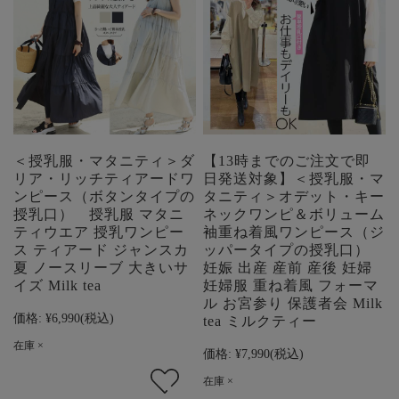
＜授乳服・マタニティ＞ダ
【13時までのご注文で即
リア・リッチティアードワ
日発送対象】＜授乳服・マ
ンピース（ボタンタイプの
タニティ＞オデット・キー
授乳口） 授乳服 マタニ
ネックワンピ＆ボリューム
ティウエア 授乳ワンピー
袖重ね着風ワンピース（ジ
ス ティアード ジャンスカ
ッパータイプの授乳口）
夏 ノースリーブ 大きいサ
妊娠 出産 産前 産後 妊婦
イズ Milk tea
妊婦服 重ね着風 フォーマ
ル お宮参り 保護者会 Milk
価格:
¥6,990
(税込)
tea ミルクティー
在庫 ×
価格:
¥7,990
(税込)
在庫 ×