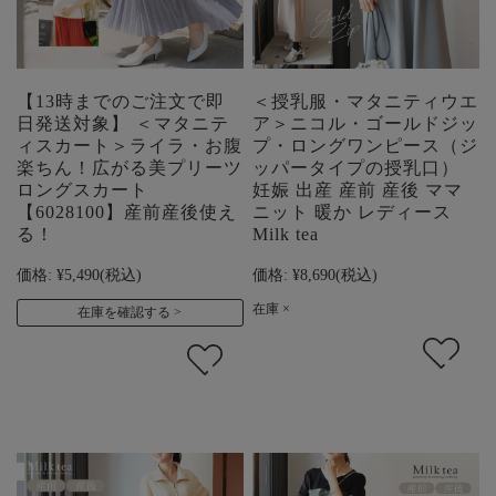
【13時までのご注文で即
＜授乳服・マタニティウエ
日発送対象】 ＜マタニテ
ア＞ニコル・ゴールドジッ
ィスカート＞ライラ・お腹
プ・ロングワンピース（ジ
楽ちん！広がる美プリーツ
ッパータイプの授乳口）
ロングスカート
妊娠 出産 産前 産後 ママ
【6028100】産前産後使え
ニット 暖か レディース
る！
Milk tea
価格:
¥5,490
(税込)
価格:
¥8,690
(税込)
在庫 ×
在庫を確認する