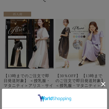
【13時までのご注文で即
【30％OFF】 【13時まで
日発送対象】 ＜授乳服・
のご注文で即日発送対象】
マタニティ＞アリス・サイ
＜授乳服・マタニティ＞プ
ドプリーツエレガントジャ
リュム・リネン混パフィワ
ンスカ【6125154】（カシ
ンピース（スリットタイプ
ュクールタイプの授乳口）
の授乳口）
フォーマル お宮参り