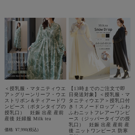
＜授乳服・マタニティウエ
【13時までのご注文で即
ア＞グリーンリーフ・ウエ
日発送対象】＜授乳服・マ
ストリボン＆ティアードワ
タニティウエア＞授乳口付
ンピース（ボタンタイプの
き！スノードロップ・ふわ
授乳口） 妊娠 出産 産前
ふわニットフレアーワンピ
産後 妊婦服 Milk tea
ース（ジッパータイプの授
乳口） 妊娠 出産 産前 産
価格:
¥7,990
(税込)
後 ニットワンピース 防寒