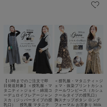
【13時までのご注文で即
＜授乳服・マタニティ＞ジ
日発送対象】＜授乳服・マ
ェマ・抜染プリントカシュ
タニティ＞ジョイ・綿混コ
クールワンピース（カシュ
ーデュロイフレアージャン
クールタイプの授乳口）
スカ（ジッパータイプの授
胸スナップボタン ロング
乳口） 授乳服 マタニテ
フォーマル お宮参り Milk