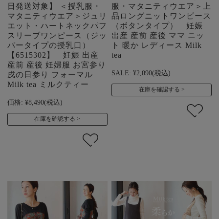
日発送対象】 ＜授乳服・
服・マタニティウエア＞上
マタニティウエア＞ジュリ
品ロングニットワンピース
エット・ハートネックパフ
（ボタンタイプ） 妊娠
スリーブワンピース（ジッ
出産 産前 産後 ママ ニッ
パータイプの授乳口）
ト 暖か レディース Milk
【6515302】 妊娠 出産
tea
産前 産後 妊婦服 お宮参り
SALE:
¥2,090
(税込)
戌の日参り フォーマル
Milk tea ミルクティー
在庫を確認する
価格:
¥8,490
(税込)
在庫を確認する