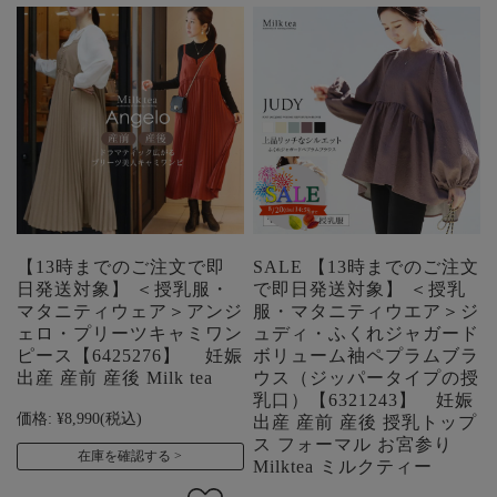
【13時までのご注文で即
SALE 【13時までのご注文
日発送対象】 ＜授乳服・
で即日発送対象】 ＜授乳
マタニティウェア＞アンジ
服・マタニティウエア＞ジ
ェロ・プリーツキャミワン
ュディ・ふくれジャガード
ピース【6425276】 妊娠
ボリューム袖ペプラムブラ
出産 産前 産後 Milk tea
ウス（ジッパータイプの授
乳口）【6321243】 妊娠
価格:
¥8,990
(税込)
出産 産前 産後 授乳トップ
ス フォーマル お宮参り
在庫を確認する
Milktea ミルクティー