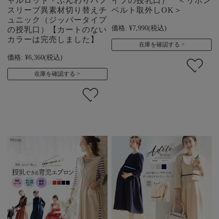
ャルロット・ふんわりパフ
イプの授乳口） ＜リボン
スリーブ異素材切り替えチ
ベルト取外しOK＞
ュニック（ジッパータイプ
価格:
¥7,990
(税込)
の授乳口）【カートのない
カラーは完売しました】
在庫を確認する
価格:
¥6,360
(税込)
在庫を確認する