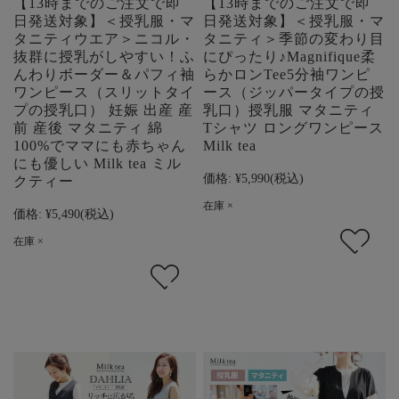
【13時までのご注文で即
【13時までのご注文で即
日発送対象】＜授乳服・マ
日発送対象】＜授乳服・マ
タニティウエア＞ニコル・
タニティ＞季節の変わり目
抜群に授乳がしやすい！ふ
にぴったり♪Magnifique柔
んわりボーダー＆パフィ袖
らかロンTee5分袖ワンピ
ワンピース（スリットタイ
ース（ジッパータイプの授
プの授乳口） 妊娠 出産 産
乳口）授乳服 マタニティ
前 産後 マタニティ 綿
Tシャツ ロングワンピース
100%でママにも赤ちゃん
Milk tea
にも優しい Milk tea ミル
価格:
¥5,990
(税込)
クティー
在庫 ×
価格:
¥5,490
(税込)
在庫 ×