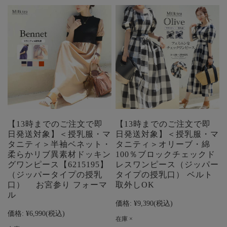
【13時までのご注文で即
【13時までのご注文で即
日発送対象】＜授乳服・マ
日発送対象】＜授乳服・マ
タニティ＞半袖ベネット・
タニティ＞オリーブ・綿
柔らかリブ異素材ドッキン
100％ブロックチェックド
グワンピース【6215195】
レスワンピース（ジッパー
（ジッパータイプの授乳
タイプの授乳口） ベルト
口） お宮参り フォーマ
取外しOK
ル
価格:
¥9,390
(税込)
価格:
¥6,990
(税込)
在庫 ×